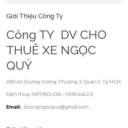
bài
viết
Giới Thiệu Công Ty
Công TY DV CHO
THUÊ XE NGỌC
QUÝ
280 An Dương Vương. Phường 3. Quận 5. Tp HCM
Điện thoại: 0917.853.438 – 0918.446.212
Email:
duongngocquy@gmail.com