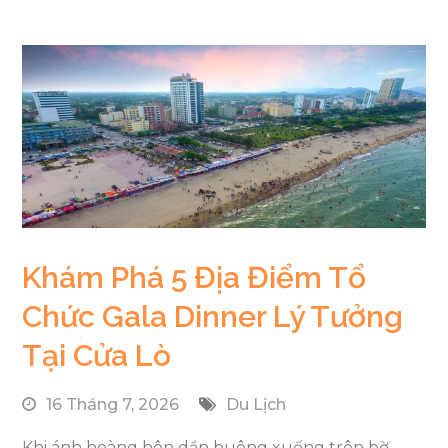
Khám Phá 5 Địa Điểm Tổ
Chức Gala Dinner Lý Tưởng
Tại Cửa Lò
16 Tháng 7, 2026
Du Lịch
Khi ánh hoàng hôn dần buông xuống trên bờ