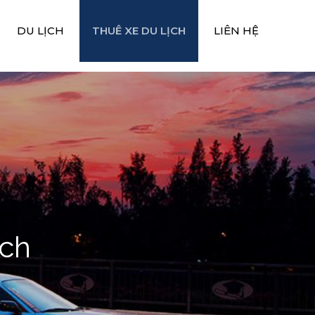
DU LỊCH
THUÊ XE DU LỊCH
LIÊN HỆ
ịch