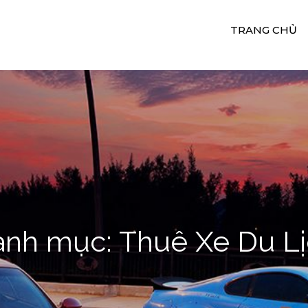
TRANG CHỦ
uê Xe Du Lịch 24H
ụ Cho Thuê Xe Ngọc Quý
anh mục:
Thuê Xe Du L