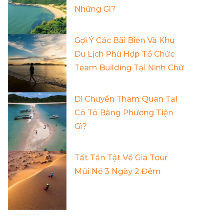
Những Gì?
Gợi Ý Các Bãi Biển Và Khu
Du Lịch Phù Hợp Tổ Chức
Team Building Tại Ninh Chữ
Di Chuyển Tham Quan Tại
Cô Tô Bằng Phương Tiện
Gì?
Tất Tần Tật Về Giá Tour
Mũi Né 3 Ngày 2 Đêm