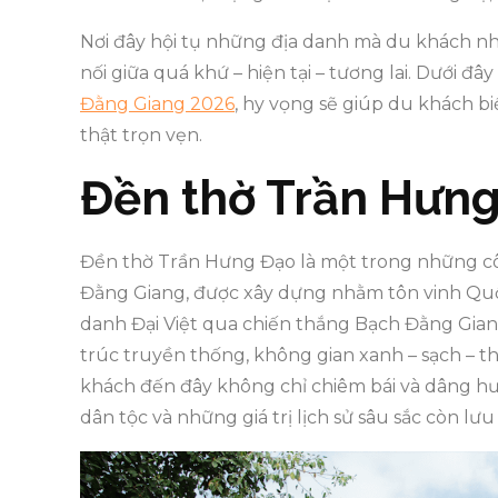
Nơi đây hội tụ những địa danh mà du khách nh
nối giữa quá khứ – hiện tại – tương lai. Dưới đâ
Đằng Giang 2026
, hy vọng sẽ giúp du khách b
thật trọn vẹn.
Đền thờ Trần Hưn
Đền thờ Trần Hưng Đạo là một trong những côn
Đằng Giang, được xây dựng nhằm tôn vinh Qu
danh Đại Việt qua chiến thắng Bạch Đằng Gian
trúc truyền thống, không gian xanh – sạch – t
khách đến đây không chỉ chiêm bái và dâng hư
dân tộc và những giá trị lịch sử sâu sắc còn lư