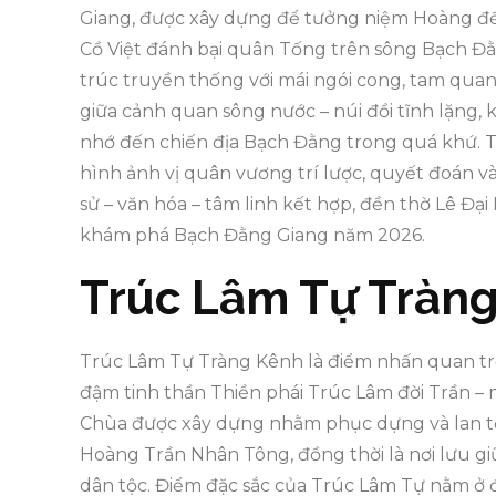
Giang, được xây dựng để tưởng niệm Hoàng đế 
Cồ Việt đánh bại quân Tống trên sông Bạch Đằ
trúc truyền thống với mái ngói cong, tam quan
giữa cảnh quan sông nước – núi đồi tĩnh lặng, 
nhớ đến chiến địa Bạch Đằng trong quá khứ. T
hình ảnh vị quân vương trí lược, quyết đoán và
sử – văn hóa – tâm linh kết hợp, đền thờ Lê Đạ
khám phá Bạch Đằng Giang năm 2026.
Trúc Lâm Tự Tràn
Trúc Lâm Tự Tràng Kênh là điểm nhấn quan tr
đậm tinh thần Thiền phái Trúc Lâm đời Trần – 
Chùa được xây dựng nhằm phục dựng và lan tỏa g
Hoàng Trần Nhân Tông, đồng thời là nơi lưu gi
dân tộc. Điểm đặc sắc của Trúc Lâm Tự nằm ở 