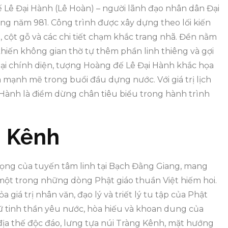
Lê Đại Hành (Lê Hoàn) – người lãnh đạo nhân dân Đại
ng năm 981. Công trình được xây dựng theo lối kiến
, cột gỗ và các chi tiết chạm khắc trang nhã. Đền nằm
khiến không gian thờ tự thêm phần linh thiêng và gợi
ại chính diện, tượng Hoàng đế Lê Đại Hành khắc họa
 mạnh mẽ trong buổi đầu dựng nước. Với giá trị lịch
i Hành là điểm dừng chân tiêu biểu trong hành trình
g Kênh
ọng của tuyến tâm linh tại Bạch Đằng Giang, mang
một trong những dòng Phật giáo thuần Việt hiếm hoi.
iá trị nhân văn, đạo lý và triết lý tu tập của Phật
ữ tinh thần yêu nước, hòa hiếu và khoan dung của
địa thế độc đáo, lưng tựa núi Tràng Kênh, mặt hướng