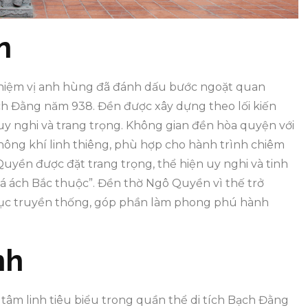
n
niệm vị anh hùng đã đánh dấu bước ngoặt quan
ạch Đằng năm 938. Đền được xây dựng theo lối kiến
 uy nghi và trang trọng. Không gian đền hòa quyện với
hông khí linh thiêng, phù hợp cho hành trình chiêm
uyền được đặt trang trọng, thể hiện uy nghi và tinh
há ách Bắc thuộc”. Đền thờ Ngô Quyền vì thế trở
 dục truyền thống, góp phần làm phong phú hành
nh
tâm linh tiêu biểu trong quần thể di tích Bạch Đằng