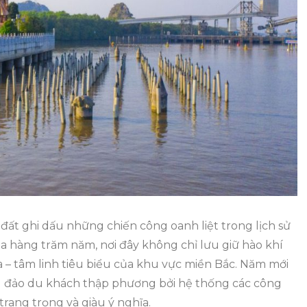
Ở
Bạch
Đằng
Giang
Năm
2026
đất ghi dấu những chiến công oanh liệt trong lịch sử
a hàng trăm năm, nơi đây không chỉ lưu giữ hào khí
– tâm linh tiêu biểu của khu vực miền Bắc. Năm mới
ông đảo du khách thập phương bởi hệ thống các công
trang trọng và giàu ý nghĩa.