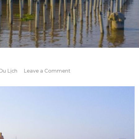
on
Du Lịch
Leave a Comment
5
Điểm
Tâm
Linh
Đáng
Chú
Ý