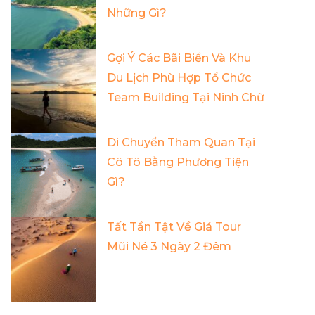
Những Gì?
Gợi Ý Các Bãi Biển Và Khu
Du Lịch Phù Hợp Tổ Chức
Team Building Tại Ninh Chữ
Di Chuyển Tham Quan Tại
Cô Tô Bằng Phương Tiện
Gì?
Tất Tần Tật Về Giá Tour
Mũi Né 3 Ngày 2 Đêm