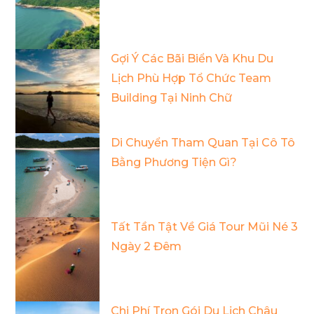
Gợi Ý Các Bãi Biển Và Khu Du
Lịch Phù Hợp Tổ Chức Team
Building Tại Ninh Chữ
Di Chuyển Tham Quan Tại Cô Tô
Bằng Phương Tiện Gì?
Tất Tần Tật Về Giá Tour Mũi Né 3
Ngày 2 Đêm
Chi Phí Trọn Gói Du Lịch Châu