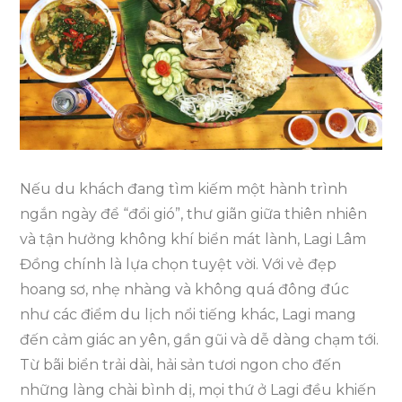
Nên
Ghé
Thăm
Khi
Du
Lịch
2
Nếu du khách đang tìm kiếm một hành trình
Ngày
ngắn ngày để “đổi gió”, thư giãn giữa thiên nhiên
1
và tận hưởng không khí biển mát lành, Lagi Lâm
Đêm
Đồng chính là lựa chọn tuyệt vời. Với vẻ đẹp
hoang sơ, nhẹ nhàng và không quá đông đúc
như các điểm du lịch nổi tiếng khác, Lagi mang
đến cảm giác an yên, gần gũi và dễ dàng chạm tới.
Từ bãi biển trải dài, hải sản tươi ngon cho đến
những làng chài bình dị, mọi thứ ở Lagi đều khiến