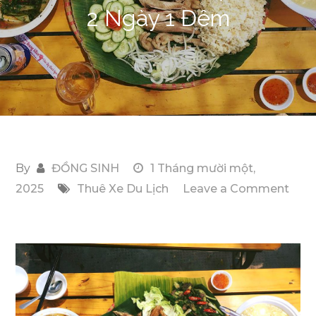
2 Ngày 1 Đêm
By
ĐỒNG SINH
1 Tháng mười một,
2025
Thuê Xe Du Lịch
Leave a Comment
on
Các
Địa
Điểm
Gần
Lagi