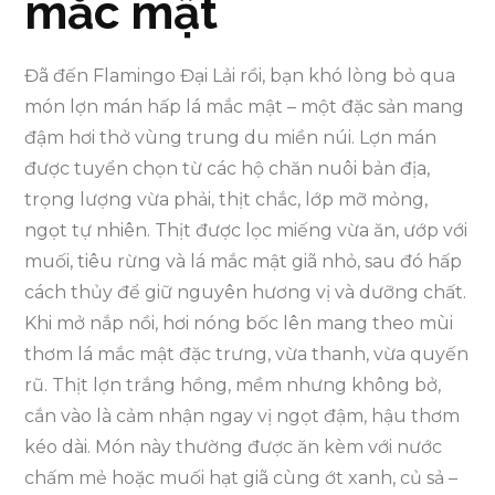
mắc mật
Đã đến Flamingo Đại Lải rồi, bạn khó lòng bỏ qua
món lợn mán hấp lá mắc mật – một đặc sản mang
đậm hơi thở vùng trung du miền núi. Lợn mán
được tuyển chọn từ các hộ chăn nuôi bản địa,
trọng lượng vừa phải, thịt chắc, lớp mỡ mỏng,
ngọt tự nhiên. Thịt được lọc miếng vừa ăn, ướp với
muối, tiêu rừng và lá mắc mật giã nhỏ, sau đó hấp
cách thủy để giữ nguyên hương vị và dưỡng chất.
Khi mở nắp nồi, hơi nóng bốc lên mang theo mùi
thơm lá mắc mật đặc trưng, vừa thanh, vừa quyến
rũ. Thịt lợn trắng hồng, mềm nhưng không bở,
cắn vào là cảm nhận ngay vị ngọt đậm, hậu thơm
kéo dài. Món này thường được ăn kèm với nước
chấm mẻ hoặc muối hạt giã cùng ớt xanh, củ sả –