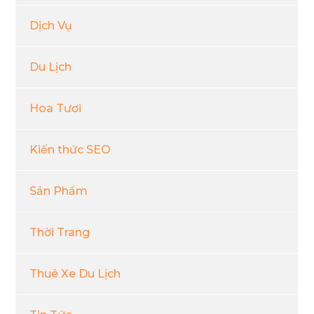
Dịch Vụ
Du Lịch
Hoa Tươi
Kiến thức SEO
Sản Phẩm
Thời Trang
Thuê Xe Du Lịch