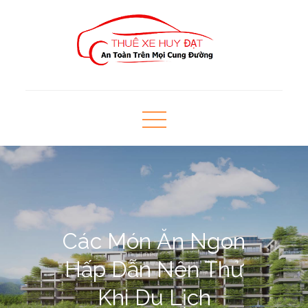
Skip
to
content
Cho Thuê Xe Du Lịch 24H
Công Ty Dịch Vụ Cho Thuê Xe Ngọc Quý
Các Món Ăn Ngon
Hấp Dẫn Nên Thử
Khi Du Lịch