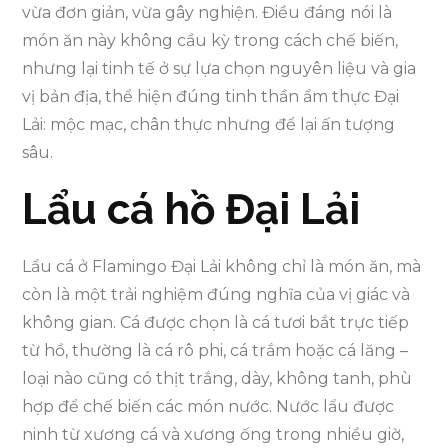
vừa đơn giản, vừa gây nghiện. Điều đáng nói là
món ăn này không cầu kỳ trong cách chế biến,
nhưng lại tinh tế ở sự lựa chọn nguyên liệu và gia
vị bản địa, thể hiện đúng tinh thần ẩm thực Đại
Lải: mộc mạc, chân thực nhưng để lại ấn tượng
sâu.
Lẩu cá hồ Đại Lải
Lẩu cá ở Flamingo Đại Lải không chỉ là món ăn, mà
còn là một trải nghiệm đúng nghĩa của vị giác và
không gian. Cá được chọn là cá tươi bắt trực tiếp
từ hồ, thường là cá rô phi, cá trắm hoặc cá lăng –
loại nào cũng có thịt trắng, dày, không tanh, phù
hợp để chế biến các món nước. Nước lẩu được
ninh từ xương cá và xương ống trong nhiều giờ,