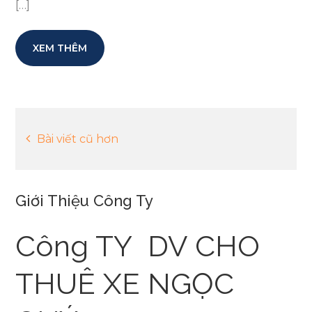
[…]
XEM THÊM
Điều
Bài viết cũ hơn
hướng
Giới Thiệu Công Ty
bài
Công TY DV CHO
viết
THUÊ XE NGỌC