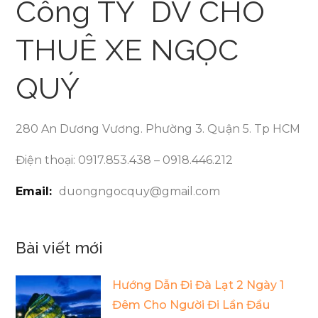
Công TY DV CHO
viết
THUÊ XE NGỌC
QUÝ
280 An Dương Vương. Phường 3. Quận 5. Tp HCM
Điện thoại: 0917.853.438 – 0918.446.212
Email:
duongngocquy@gmail.com
Bài viết mới
Hướng Dẫn Đi Đà Lạt 2 Ngày 1
Đêm Cho Người Đi Lần Đầu