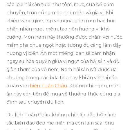
các loại hải sản tươi như tôm, mực, cua bể băm
nhuyễn, trộn cùng mộc nhĩ, miến và gia vị. Khi
chiên vàng giòn, lớp vỏ ngoài giòn rụm bao bọc
phần nhân ngọt mềm, tạo nên hương vị khó
cưỡng. Món nem này thường được chấm với nước
mắm pha chua ngọt hoặc tương ớt, càng làm dậy
hương vị biển. Ăn một miếng, bạn sẽ cảm nhận
ngay sự hòa quyện giữa vị ngọt của hải sản và độ
giòn thơm của vỏ nem. Nem hải sản rất được ưa
chuộng trong các bữa tiệc hay khi ăn vặt tại các
quán ven
biển Tuần Châu
. Không chỉ ngon, món
ăn này còn tiện để mua về thưởng thức cùng gia
đình sau chuyến du lịch.
Du lịch Tuần Châu không chỉ hấp dẫn bởi cảnh
sắc biển đảo đẹp mê mẩn mà còn làm say lòng