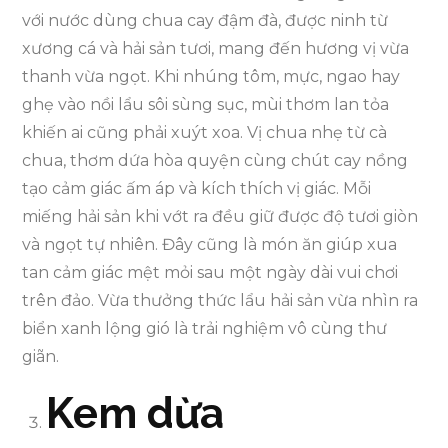
với nước dùng chua cay đậm đà, được ninh từ
xương cá và hải sản tươi, mang đến hương vị vừa
thanh vừa ngọt. Khi nhúng tôm, mực, ngao hay
ghẹ vào nồi lẩu sôi sùng sục, mùi thơm lan tỏa
khiến ai cũng phải xuýt xoa. Vị chua nhẹ từ cà
chua, thơm dứa hòa quyện cùng chút cay nồng
tạo cảm giác ấm áp và kích thích vị giác. Mỗi
miếng hải sản khi vớt ra đều giữ được độ tươi giòn
và ngọt tự nhiên. Đây cũng là món ăn giúp xua
tan cảm giác mệt mỏi sau một ngày dài vui chơi
trên đảo. Vừa thưởng thức lẩu hải sản vừa nhìn ra
biển xanh lộng gió là trải nghiệm vô cùng thư
giãn.
Kem dừa