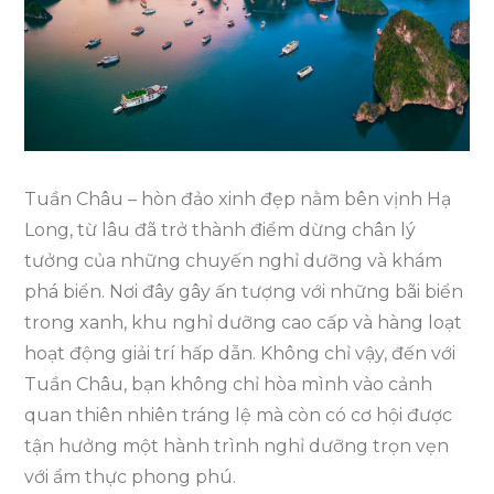
Thể
Bỏ
Qua
Khi
Bạn
Đến
Tuần Châu – hòn đảo xinh đẹp nằm bên vịnh Hạ
Du
Long, từ lâu đã trở thành điểm dừng chân lý
Lịch
tưởng của những chuyến nghỉ dưỡng và khám
Tuần
phá biển. Nơi đây gây ấn tượng với những bãi biển
Châu
trong xanh, khu nghỉ dưỡng cao cấp và hàng loạt
hoạt động giải trí hấp dẫn. Không chỉ vậy, đến với
Tuần Châu, bạn không chỉ hòa mình vào cảnh
quan thiên nhiên tráng lệ mà còn có cơ hội được
tận hưởng một hành trình nghỉ dưỡng trọn vẹn
với ẩm thực phong phú.