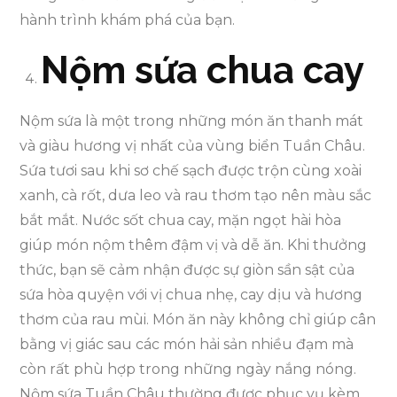
hành trình khám phá của bạn.
Nộm sứa chua cay
Nộm sứa là một trong những món ăn thanh mát
và giàu hương vị nhất của vùng biển Tuần Châu.
Sứa tươi sau khi sơ chế sạch được trộn cùng xoài
xanh, cà rốt, dưa leo và rau thơm tạo nên màu sắc
bắt mắt. Nước sốt chua cay, mặn ngọt hài hòa
giúp món nộm thêm đậm vị và dễ ăn. Khi thưởng
thức, bạn sẽ cảm nhận được sự giòn sần sật của
sứa hòa quyện với vị chua nhẹ, cay dịu và hương
thơm của rau mùi. Món ăn này không chỉ giúp cân
bằng vị giác sau các món hải sản nhiều đạm mà
còn rất phù hợp trong những ngày nắng nóng.
Nộm sứa Tuần Châu thường được phục vụ kèm