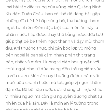
Bề bề, hay còn gọi là tôm tích, là một trong những
loại hải sản đặc trưng của vùng biển Quảng Ninh.
Khi đến Tuần Châu, bạn có thể dễ dàng bắt gặp
những đĩa bề bề hấp nóng hổi, tỏa hương thơm
ngọt tự nhiên. Điểm đặc biệt của món ăn này là
phần nước hấp được thay thế bằng nước dừa tươi,
giúp thịt bề bề thêm ngọt thanh và dậy mùi thơm
dịu. Khi thưởng thức, chỉ cần bóc lớp vỏ mỏng
bên ngoài là bạn sẽ cảm nhận phần thịt trắng
nõn, chắc và mềm. Hương vị biển hòa quyện với
chút ngọt nhẹ từ dừa mang đến trải nghiệm vừa
lạ vừa quen. Món ăn này thường được chấm với
muối tiêu chanh hoặc mù tạt, giúp vị ngon thêm
đậm đà. Bề bề hấp nước dừa không chỉ hợp khẩu
vị nhiều người mà còn giữ nguyên dưỡng chất tự
nhiên của hải sản. Đây là món ăn lý tưởng trong