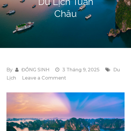
Du Lịch Tuần
Châu
By
ĐỒNG SINH
3 Tháng 9, 2025
Du
on
Lịch
Leave a Comment
Chia
Sẻ
5
Đặc
Sản
Không