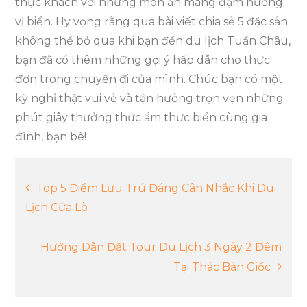
thực khách với những món ăn mang đậm hương
vị biển. Hy vọng rằng qua bài viết chia sẻ 5 đặc sản
không thể bỏ qua khi bạn đến du lịch Tuần Châu,
bạn đã có thêm những gợi ý hấp dẫn cho thực
đơn trong chuyến đi của mình. Chúc bạn có một
kỳ nghỉ thật vui vẻ và tận hưởng trọn vẹn những
phút giây thưởng thức ẩm thực biển cùng gia
đình, bạn bè!
Điều
Top 5 Điểm Lưu Trú Đáng Cân Nhắc Khi Du
Lịch Cửa Lò
hướng
Hướng Dẫn Đặt Tour Du Lịch 3 Ngày 2 Đêm
bài
Tại Thác Bản Giốc
viết