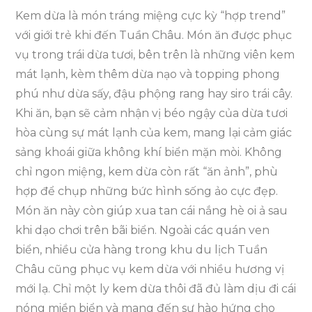
Kem dừa là món tráng miệng cực kỳ “hợp trend”
với giới trẻ khi đến Tuần Châu. Món ăn được phục
vụ trong trái dừa tươi, bên trên là những viên kem
mát lạnh, kèm thêm dừa nạo và topping phong
phú như dừa sấy, đậu phộng rang hay siro trái cây.
Khi ăn, bạn sẽ cảm nhận vị béo ngậy của dừa tươi
hòa cùng sự mát lạnh của kem, mang lại cảm giác
sảng khoái giữa không khí biển mặn mòi. Không
chỉ ngon miệng, kem dừa còn rất “ăn ảnh”, phù
hợp để chụp những bức hình sống ảo cực đẹp.
Món ăn này còn giúp xua tan cái nắng hè oi ả sau
khi dạo chơi trên bãi biển. Ngoài các quán ven
biển, nhiều cửa hàng trong khu du lịch Tuần
Châu cũng phục vụ kem dừa với nhiều hương vị
mới lạ. Chỉ một ly kem dừa thôi đã đủ làm dịu đi cái
nóng miền biển và mang đến sự hào hứng cho