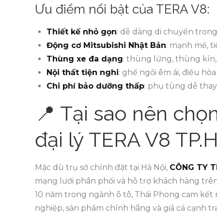
Ưu điểm nổi bật của TERA V8:
Thiết kế nhỏ gọn
: dễ dàng di chuyển tron
Động cơ Mitsubishi Nhật Bản
: mạnh mẽ, ti
Thùng xe đa dạng
: thùng lửng, thùng kín
Nội thất tiện nghi
: ghế ngồi êm ái, điều hòa
Chi phí bảo dưỡng thấp
: phụ tùng dễ thay 
📍 Tại sao nên chọ
đại lý TERA V8 TP
Mặc dù trụ sở chính đặt tại Hà Nội,
CÔNG TY T
mạng lưới phân phối và hỗ trợ khách hàng trên
10 năm trong ngành ô tô, Thái Phong cam kết
nghiệp, sản phẩm chính hãng và giá cả cạnh tr