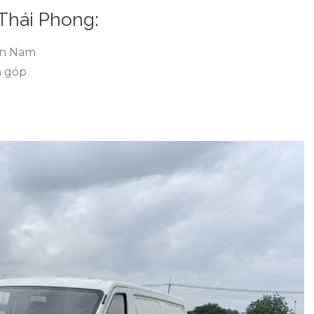
 Thái Phong:
iền Nam
ả góp