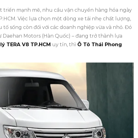
át triển mạnh mẽ, nhu cầu vận chuyển hàng hóa ngày
 TP.HCM. Việc lựa chọn một dòng xe tải nhẹ chất lượng,
ếu tố sống còn đối với các doanh nghiệp vừa và nhỏ. Đó
từ Daehan Motors (Hàn Quốc) – đang trở thành lựa
 lý TERA V8 TP.HCM
uy tín, thì
Ô Tô Thái Phong