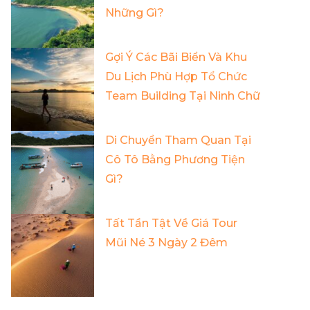
Những Gì?
Gợi Ý Các Bãi Biển Và Khu
Du Lịch Phù Hợp Tổ Chức
Team Building Tại Ninh Chữ
Di Chuyển Tham Quan Tại
Cô Tô Bằng Phương Tiện
Gì?
Tất Tần Tật Về Giá Tour
Mũi Né 3 Ngày 2 Đêm