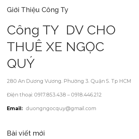
Giới Thiệu Công Ty
Công TY DV CHO
THUÊ XE NGỌC
QUÝ
280 An Dương Vương. Phường 3. Quận 5. Tp HCM
Điện thoại: 0917.853.438 – 0918.446.212
Email:
duongngocquy@gmail.com
Bài viết mới