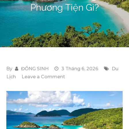
Phương Tiện Gì?
By
ĐỒNG SINH
3 Tháng 6, 2026
Du
on
Lịch
Leave a Comment
Di
Chuyển
Tham
Quan
Tại
Đảo