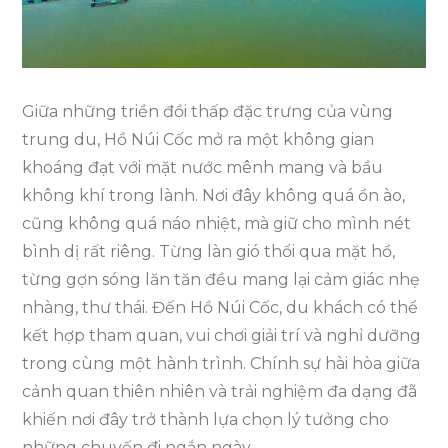
Ngày:
Nên
Tự
Túc
Giữa những triền đồi thấp đặc trưng của vùng
Hay
trung du, Hồ Núi Cốc mở ra một không gian
Chọn
khoáng đạt với mặt nước mênh mang và bầu
Tour
không khí trong lành. Nơi đây không quá ồn ào,
Trọn
cũng không quá náo nhiệt, mà giữ cho mình nét
Gói?
bình dị rất riêng. Từng làn gió thổi qua mặt hồ,
từng gợn sóng lăn tăn đều mang lại cảm giác nhẹ
nhàng, thư thái. Đến Hồ Núi Cốc, du khách có thể
kết hợp tham quan, vui chơi giải trí và nghỉ dưỡng
trong cùng một hành trình. Chính sự hài hòa giữa
cảnh quan thiên nhiên và trải nghiệm đa dạng đã
khiến nơi đây trở thành lựa chọn lý tưởng cho
những chuyến đi ngắn ngày.