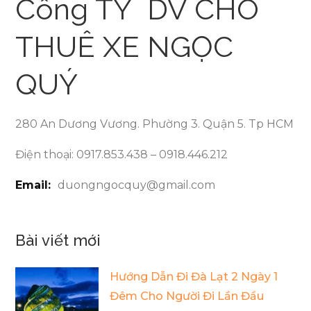
Công TY DV CHO
THUÊ XE NGỌC
QUÝ
280 An Dương Vương. Phường 3. Quận 5. Tp HCM
Điện thoại: 0917.853.438 – 0918.446.212
Email:
duongngocquy@gmail.com
Bài viết mới
Hướng Dẫn Đi Đà Lạt 2 Ngày 1
Đêm Cho Người Đi Lần Đầu