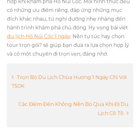
hợp khi khám phá Hồ Núi Cốc. Mỗi hình thức đều
có những ưu điểm riêng, đáp ứng những mục
đích khác nhau, từ nghỉ dưỡng nhẹ nhàng đến
hành trình khám phá chủ động. Hy vọng bài viết
du lịch Hồ Núi Cốc 1 ngày
: Nên tự túc hay chọn
tour trọn gói? sẽ giúp bạn đưa ra lựa chọn hợp lý
và có một chuyến đi trọn vẹn, đáng nhớ.
Điều
Trọn Bộ Du Lịch Chùa Hương 1 Ngày Chỉ Với
750K
hướng
Các Điểm Đến Không Nên Bỏ Qua Khi Đi Du
bài
Lịch Cô Tô
viết