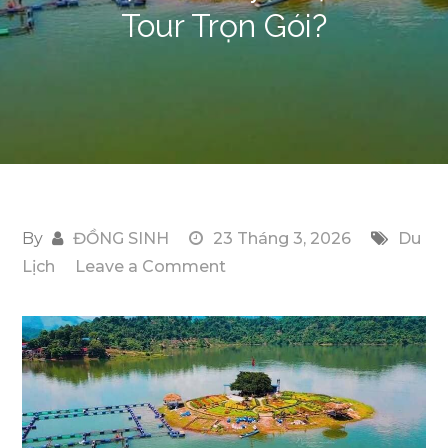
Tour Trọn Gói?
By
ĐỒNG SINH
23 Tháng 3, 2026
Du
on
Lịch
Leave a Comment
Du
Lịch
Hồ
Núi
Cốc
1