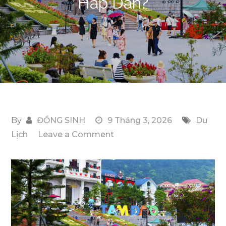
Hấp Dẫn?
By
ĐỒNG SINH
9 Tháng 3, 2026
Du
on
Lịch
Leave a Comment
Du
Lịch
Tam
Đảo
Với
480k