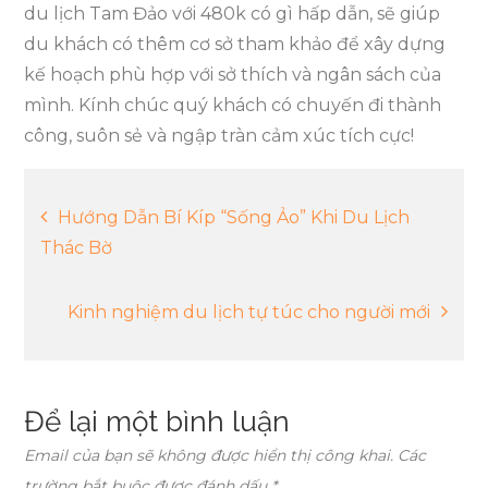
du lịch Tam Đảo với 480k có gì hấp dẫn, sẽ giúp
du khách có thêm cơ sở tham khảo để xây dựng
kế hoạch phù hợp với sở thích và ngân sách của
mình.
Kính chúc quý khách có chuyến đi thành
công, suôn sẻ và ngập tràn cảm xúc tích cực!
Điều
Hướng Dẫn Bí Kíp “Sống Ảo” Khi Du Lịch
Thác Bờ
hướng
Kinh nghiệm du lịch tự túc cho người mới
bài
viết
Để lại một bình luận
Email của bạn sẽ không được hiển thị công khai.
Các
trường bắt buộc được đánh dấu
*