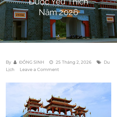
Được Yêu Thích
Năm 2026
By
ĐỒNG SINH
25 Tháng 2, 2026
Du
on
Lịch
Leave a Comment
Gợi
Ý
Lịch
Trình
Tham
Quan