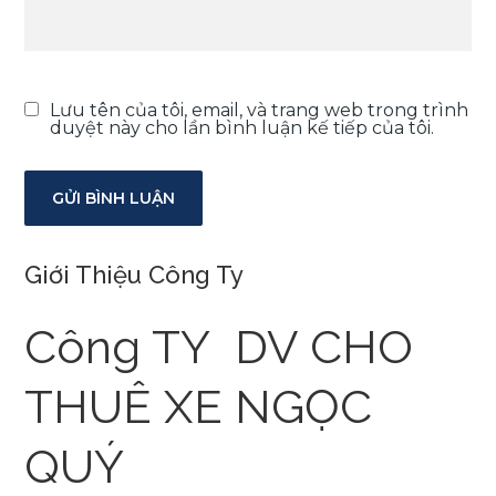
Lưu tên của tôi, email, và trang web trong trình
duyệt này cho lần bình luận kế tiếp của tôi.
Giới Thiệu Công Ty
Công TY DV CHO
THUÊ XE NGỌC
QUÝ