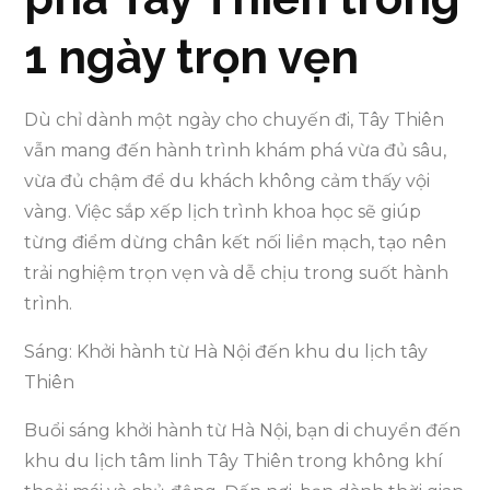
1 ngày trọn vẹn
Dù chỉ dành một ngày cho chuyến đi, Tây Thiên
vẫn mang đến hành trình khám phá vừa đủ sâu,
vừa đủ chậm để du khách không cảm thấy vội
vàng. Việc sắp xếp lịch trình khoa học sẽ giúp
từng điểm dừng chân kết nối liền mạch, tạo nên
trải nghiệm trọn vẹn và dễ chịu trong suốt hành
trình.
Sáng: Khởi hành từ Hà Nội đến khu du lịch tây
Thiên
Buổi sáng khởi hành từ Hà Nội, bạn di chuyển đến
khu du lịch tâm linh Tây Thiên trong không khí