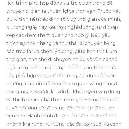
lịch trình phù hợp đóng vai trò quan trọng để
chuyến đi diễn ra thuận lợi và trọn vẹn. Trước hết,
du khách nên xác định rõ quỹ thời gian của mình,
đi trong ngày hay kết hợp nghỉ dưỡng, từ đó sắp
xếp các điểm tham quan cho hợp lý. Nếu yêu
thích sự nhẹ nhàng và thư thái, di chuyển bằng
cáp treo là lựa chọn lý tưởng, giúp bạn tiết kiệm
thời gian, hạn chế di chuyển nhiều và vẫn có thể
ngắm trọn cảnh núi rừng từ trên cao. Hình thức
này phù hợp với gia đình có người lớn tuổi hoặc
những ai muốn kết hợp tham quan và nghỉ ngơi
trong ngày. Ngược lại, với du khách yêu vận động
và thích khám phá thiên nhiên, trekking theo các
tuyến đường bộ sẽ mang đến trải nghiệm trọn
vẹn hơn. Hành trình đi bộ giúp cảm nhận rõ nét
không khí rừng núi, từng bậc đá, con suối và cảnh