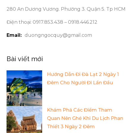
280 An Dương Vương. Phường 3. Quận 5. Tp HCM
Điện thoại: 0917.853.438 – 0918.446.212
Email:
duongngocquy@gmail.com
Bài viết mới
Hướng Dẫn Đi Đà Lạt 2 Ngày 1
Đêm Cho Người Đi Lần Đầu
Khám Phá Các Điểm Tham
Quan Nên Ghé Khi Du Lịch Phan
Thiết 3 Ngày 2 Đêm