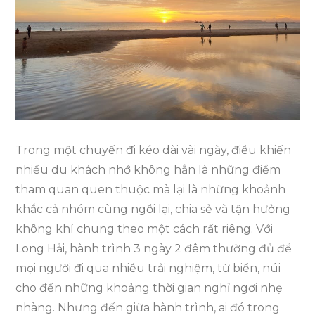
Hợp
Tổ
Chức
Gala
Lunch
Khi
Du
Lịch
Trong một chuyến đi kéo dài vài ngày, điều khiến
Long
nhiều du khách nhớ không hẳn là những điểm
Hải
tham quan quen thuộc mà lại là những khoảnh
3
khắc cả nhóm cùng ngồi lại, chia sẻ và tận hưởng
Ngày
không khí chung theo một cách rất riêng. Với
2
Long Hải, hành trình 3 ngày 2 đêm thường đủ để
Đêm
mọi người đi qua nhiều trải nghiệm, từ biển, núi
cho đến những khoảng thời gian nghỉ ngơi nhẹ
nhàng. Nhưng đến giữa hành trình, ai đó trong