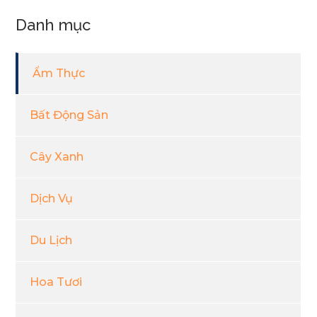
Danh mục
Ẩm Thực
Bất Động Sản
Cây Xanh
Dịch Vụ
Du Lịch
Hoa Tươi