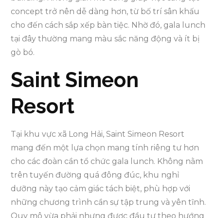
concept trở nên dễ dàng hơn, từ bố trí sân khấu
cho đến cách sắp xếp bàn tiệc. Nhờ đó, gala lunch
tại đây thường mang màu sắc năng động và ít bị
gò bó.
Saint Simeon
Resort
Tại khu vực xã Long Hải, Saint Simeon Resort
mang đến một lựa chọn mang tính riêng tư hơn
cho các đoàn cần tổ chức gala lunch. Không nằm
trên tuyến đường quá đông đúc, khu nghỉ
dưỡng này tạo cảm giác tách biệt, phù hợp với
những chương trình cần sự tập trung và yên tĩnh.
Quy mô vừa phải nhưng được đầu tư theo hướng