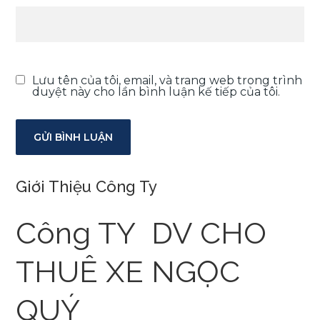
Lưu tên của tôi, email, và trang web trong trình
duyệt này cho lần bình luận kế tiếp của tôi.
Giới Thiệu Công Ty
Công TY DV CHO
THUÊ XE NGỌC
QUÝ