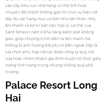
cao cấp, khu vực nhà hàng có thể linh hoạt
chuyển đổi thành không gian tổ chức sự kiện với
đầy đủ các hạng mục cơ bản như sân khấu nhỏ,
âm thanh và bố trí bàn tiệc hợp lý. Lợi thế của
Saint Simeon nằm ở khả năng kiểm soát không
gian, giúp chương trình diễn ra liền mạch mà
không bị ảnh hưởng bởi yếu tố bên ngoài. Đây là
lựa chọn phù hợp với các đoàn công ty quy mô
vừa hoặc nhóm khách gia đình muốn tổ chức gala
mang tính trang trọng nhưng không quá phô
trương.
Palace Resort Long
Hai