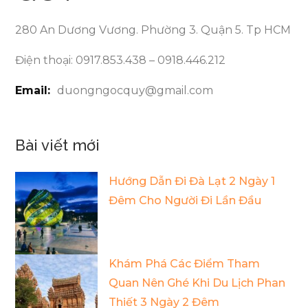
280 An Dương Vương. Phường 3. Quận 5. Tp HCM
Điện thoại: 0917.853.438 – 0918.446.212
Email:
duongngocquy@gmail.com
Bài viết mới
Hướng Dẫn Đi Đà Lạt 2 Ngày 1
Đêm Cho Người Đi Lần Đầu
Khám Phá Các Điểm Tham
Quan Nên Ghé Khi Du Lịch Phan
Thiết 3 Ngày 2 Đêm