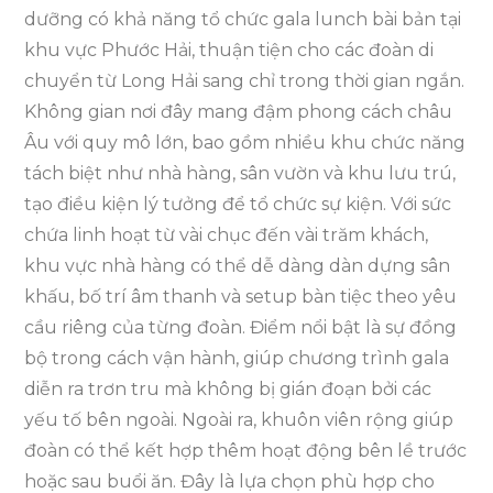
dưỡng có khả năng tổ chức gala lunch bài bản tại
khu vực Phước Hải, thuận tiện cho các đoàn di
chuyển từ Long Hải sang chỉ trong thời gian ngắn.
Không gian nơi đây mang đậm phong cách châu
Âu với quy mô lớn, bao gồm nhiều khu chức năng
tách biệt như nhà hàng, sân vườn và khu lưu trú,
tạo điều kiện lý tưởng để tổ chức sự kiện. Với sức
chứa linh hoạt từ vài chục đến vài trăm khách,
khu vực nhà hàng có thể dễ dàng dàn dựng sân
khấu, bố trí âm thanh và setup bàn tiệc theo yêu
cầu riêng của từng đoàn. Điểm nổi bật là sự đồng
bộ trong cách vận hành, giúp chương trình gala
diễn ra trơn tru mà không bị gián đoạn bởi các
yếu tố bên ngoài. Ngoài ra, khuôn viên rộng giúp
đoàn có thể kết hợp thêm hoạt động bên lề trước
hoặc sau buổi ăn. Đây là lựa chọn phù hợp cho