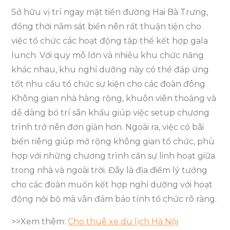
Sở hữu vị trí ngay mặt tiền đường Hai Bà Trưng,
đồng thời nằm sát biển nên rất thuận tiện cho
việc tổ chức các hoạt động tập thể kết hợp gala
lunch. Với quy mô lớn và nhiều khu chức năng
khác nhau, khu nghỉ dưỡng này có thể đáp ứng
tốt nhu cầu tổ chức sự kiện cho các đoàn đông.
Không gian nhà hàng rộng, khuôn viên thoáng và
dễ dàng bố trí sân khấu giúp việc setup chương
trình trở nên đơn giản hơn. Ngoài ra, việc có bãi
biển riêng giúp mở rộng không gian tổ chức, phù
hợp với những chương trình cần sự linh hoạt giữa
trong nhà và ngoài trời. Đây là địa điểm lý tưởng
cho các đoàn muốn kết hợp nghỉ dưỡng với hoạt
động nội bộ mà vẫn đảm bảo tính tổ chức rõ ràng.
>>Xem thêm:
Cho thuê xe du lịch Hà Nội