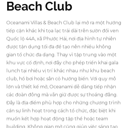
Beach Club
Oceanami Villas & Beach Club lại mở ra một hướng
tiếp cận khác khi tọa lạc trải dài trên sườn đồi ven
Quốc lộ 44A, xã Phước Hải, nơi địa hình tự nhiên
được tận dụng tối đa để tạo nên nhiều không
gian tổ chức đa dạng. Thay vì tập trung vào một
khu vực cố định, nơi đây cho phép triển khai gala
lunch tại nhiều vị trí khác nhau như khu beach
club, hồ bơi hoặc sân cỏ hướng biển. Với quy mô
lớn và thiết kế mở, Oceanami dễ dàng tiếp nhận
các đoàn đông mà vẫn giữ được sự thoáng đãng.
Đây là địa điểm phù hợp cho những chương trình
cần sự linh hoạt trong cách tổ chức, đặc biệt khi
muốn kết hợp hoạt động tập thể hoặc team
building. Không gian mở cũng giúp việc sáng tạo