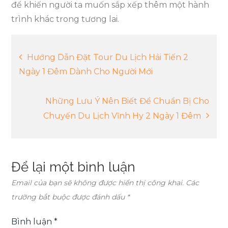
để khiến người ta muốn sắp xếp thêm một hành
trình khác trong tương lai.
Điều
Hướng Dẫn Đặt Tour Du Lịch Hải Tiến 2
Ngày 1 Đêm Dành Cho Người Mới
hướng
Những Lưu Ý Nên Biết Để Chuẩn Bị Cho
bài
Chuyến Du Lịch Vĩnh Hy 2 Ngày 1 Đêm
viết
Để lại một bình luận
Email của bạn sẽ không được hiển thị công khai.
Các
trường bắt buộc được đánh dấu
*
Bình luận
*