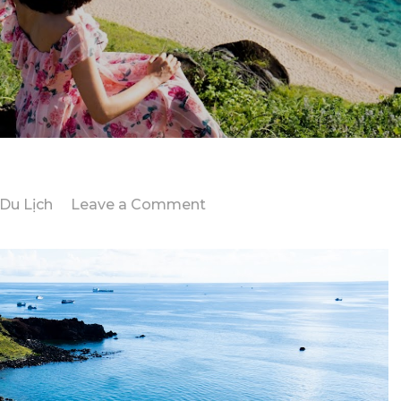
on
Du Lịch
Leave a Comment
Khám
Phá
Các
Quán
Ăn
Ngon
Nổi