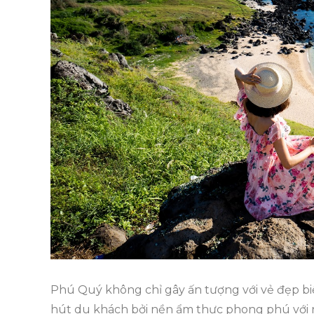
Phú Quý không chỉ gây ấn tượng với vẻ đẹp bi
hút du khách bởi nền ẩm thực phong phú với 