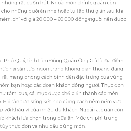
ã nhưng rất cuốn hút. Ngoài món chính, quán còn
cho những buổi ăn nhẹ hoặc tụ tập thư giãn sau khi
mềm, chỉ với giá 20.000 – 60.000 đồng/người nên được
ảo Phú Quý, tỉnh Lâm Đồng Quán Ông Già là địa điểm
c hải sản tươi ngon trong không gian thoáng đãng
g rãi, mang phong cách bình dân đặc trưng của vùng
, nhóm bạn hoặc các đoàn khách đông người. Thực đơn
như tôm, cua, cá, mực được chế biến thành các món
. Hải sản tươi sống kết hợp cùng cách nêm nếm vừa
 với khẩu vị của nhiều du khách. Ngoài ra, quán còn
c khách lựa chọn trong bữa ăn. Mức chi phí trung
i tùy thực đơn và nhu cầu dùng món.