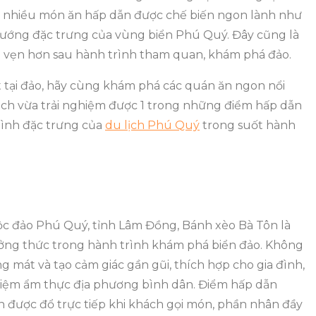
ức nhiều món ăn hấp dẫn được chế biến ngon lành như
nướng đặc trưng của vùng biển Phú Quý. Đây cũng là
ọn vẹn hơn sau hành trình tham quan, khám phá đảo.
 tại đảo, hãy cùng khám phá các quán ăn ngon nổi
hách vừa trải nghiệm được 1 trong những điểm hấp dẫn
 bình đặc trưng của
du lịch Phú Quý
trong suốt hành
c đảo Phú Quý, tỉnh Lâm Đồng, Bánh xèo Bà Tôn là
ởng thức trong hành trình khám phá biển đảo. Không
g mát và tạo cảm giác gần gũi, thích hợp cho gia đình,
iệm ẩm thực địa phương bình dân. Điểm hấp dẫn
n được đổ trực tiếp khi khách gọi món, phần nhân đầy