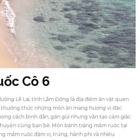
uốc Cô 6
ờng Lê Lai, tỉnh Lâm Đồng là địa điểm ăn vặt quen
n thưởng thức những món ăn mang hương vị đặc
ng cách bình dân, gần gũi nhưng vẫn tạo cảm giác
chuyện cùng bạn bè. Món bánh tráng mắm ruốc tại
ùng mắm ruốc đậm vị, trứng, hành phi và nhiều