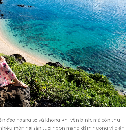
Tiếng
Tại
Đảo
Phú
Quý
ển đảo hoang sơ và không khí yên bình, mà còn thu
nhiều món hải sản tươi ngon mang đậm hương vị biển