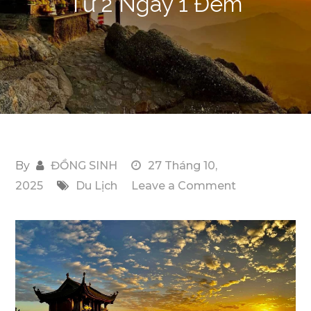
Tử 2 Ngày 1 Đêm
By
ĐỒNG SINH
27 Tháng 10,
on
2025
Du Lịch
Leave a Comment
Khám
Phá
Lịch
Trình
Du
Lịch