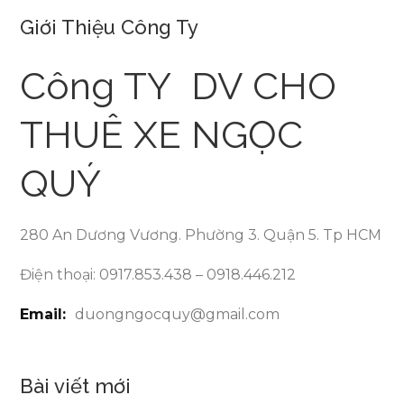
Giới Thiệu Công Ty
Công TY DV CHO
THUÊ XE NGỌC
QUÝ
280 An Dương Vương. Phường 3. Quận 5. Tp HCM
Điện thoại: 0917.853.438 – 0918.446.212
Email:
duongngocquy@gmail.com
Bài viết mới