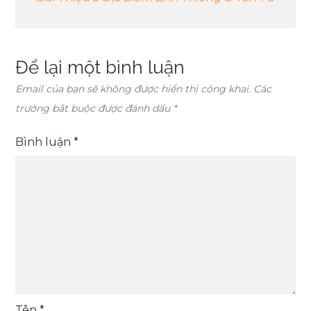
bài
viết
Để lại một bình luận
Email của bạn sẽ không được hiển thị công khai.
Các
trường bắt buộc được đánh dấu
*
Bình luận
*
Tên
*