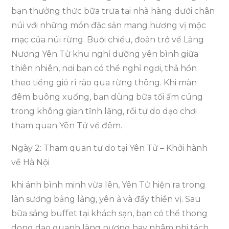
bạn thưởng thức bữa trưa tại nhà hàng dưới chân
núi với những món đặc sản mang hương vị mộc
mạc của núi rừng. Buổi chiều, đoàn trở về Làng
Nương Yên Tử khu nghỉ dưỡng yên bình giữa
thiên nhiên, nơi bạn có thể nghỉ ngơi, thả hồn
theo tiếng gió rì rào qua rừng thông. Khi màn
đêm buông xuống, bạn dùng bữa tối ấm cúng
trong không gian tĩnh lặng, rồi tự do dạo chơi
tham quan Yên Tử về đêm.
Ngày 2: Tham quan tự do tại Yên Tử – Khởi hành
về Hà Nội
khi ánh bình minh vừa lên, Yên Tử hiện ra trong
làn sương bảng lảng, yên ả và đầy thiền vị. Sau
bữa sáng buffet tại khách sạn, bạn có thể thong
dong dạo quanh làng nương hay nhâm nhi tách