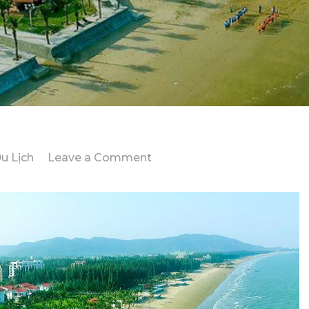
on
u Lịch
Leave a Comment
Kinh
Nghiệm
Khám
Phá
Hải
Tiến
3