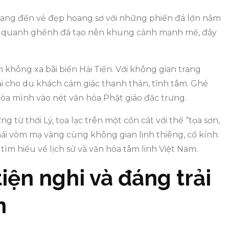
 mang đến vẻ đẹp hoang sơ với những phiến đá lớn nằm
óa quanh ghềnh đá tạo nên khung cảnh mạnh mẽ, đầy
m không xa bãi biển Hải Tiến. Với không gian trang
i cho du khách cảm giác thanh thản, tĩnh tâm. Ghé
òa mình vào nét văn hóa Phật giáo đặc trưng.
 từ thời Lý, tọa lạc trên một cồn cát với thế “tọa sơn,
ái vòm mạ vàng cùng không gian linh thiêng, cổ kính.
ìm hiểu về lịch sử và văn hóa tâm linh Việt Nam.
iện nghi và đáng trải
n