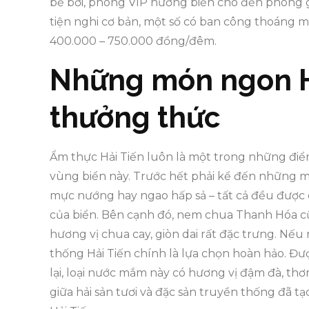
bể bơi, phòng VIP hướng biển cho đến phòng gi
tiện nghi cơ bản, một số có ban công thoáng má
400.000 – 750.000 đồng/đêm.
Những món ngon H
thưởng thức
Ẩm thực Hải Tiến luôn là một trong những điể
vùng biển này. Trước hết phải kể đến những mó
mực nướng hay ngao hấp sả – tất cả đều được c
của biển. Bên cạnh đó, nem chua Thanh Hóa cũn
hương vị chua cay, giòn dai rất đặc trưng. 
thống Hải Tiến chính là lựa chọn hoàn hảo. 
lại, loại nước mắm này có hương vị đậm đà, t
giữa hải sản tươi và đặc sản truyền thống đã 