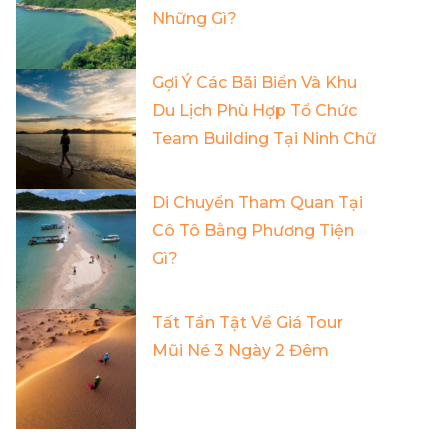
Những Gì?
Gợi Ý Các Bãi Biển Và Khu
Du Lịch Phù Hợp Tổ Chức
Team Building Tại Ninh Chữ
Di Chuyển Tham Quan Tại
Cô Tô Bằng Phương Tiện
Gì?
Tất Tần Tật Về Giá Tour
Mũi Né 3 Ngày 2 Đêm