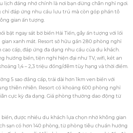
 lịch đáng nhớ chính là nơi bạn dừng chân nghỉ ngơi.
ng chỉ đáp ứng nhu cầu lưu trú mà còn góp phần tô
hông gian ấn tượng.
i bật ngay sát bờ biển Hải Tiến, gây ấn tượng với lối
g gian xanh mát. Resort sở hữu gần 280 phòng nghỉ
n cao cấp, đáp ứng đa dạng nhu cầu của du khách.
hướng biển, tiện nghi hiện đại như TV, wifi, két an
hoảng 1,4 – 2,3 triệu đồng/đêm tùy hạng và thời điểm.
ỡng 5 sao đẳng cấp, trải dài hơn 1km ven biển với
cùng thiên nhiên. Resort có khoảng 600 phòng nghỉ
ư giãn cực kỳ đa dạng. Giá phòng thường dao động từ
t biển, được nhiều du khách lựa chọn nhờ không gian
ách sạn có hơn 140 phòng, từ phòng tiêu chuẩn hướng