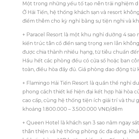
Một trong những yếu tố tạo nên trải nghiệm du
Ở Hải Tiến, hệ thống khách sạn và resort khô
điểm thêm cho kỳ nghỉ bằng sự tiện nghi và k
+ Paracel Resort là một khu nghỉ dưỡng 4 sao nổ
kiến trúc tân cổ điển sang trọng xen lẫn khôn
được chia thành nhiều hạng, từ tiêu chuẩn đế
Hầu hết các phòng đều có cửa sổ hoặc ban công 
toàn, điều hòa đầy đủ. Giá phòng dao động từ k
+ Flamingo Hải Tiến Resort là quần thể nghỉ dư
phong cách thiết kế hiện đại kết hợp hài hòa 
cao cấp, cùng hệ thống tiện ích giải trí và th
khoảng 1.800.000 – 3.500.000 VNĐ/đêm
+ Queen Hotel là khách sạn 3 sao nằm ngay sá
thân thiện và hệ thống phòng ốc đa dạng. Kh