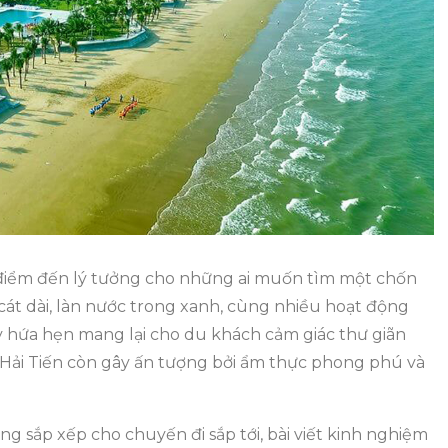
Ngày
2
Đêm
–
Trọn
Vẹn
Mọi
Trải
Nghiệm
h điểm đến lý tưởng cho những ai muốn tìm một chốn
 cát dài, làn nước trong xanh, cùng nhiều hoạt động
ây hứa hẹn mang lại cho du khách cảm giác thư giãn
 Hải Tiến còn gây ấn tượng bởi ẩm thực phong phú và
ng sắp xếp cho chuyến đi sắp tới, bài viết kinh nghiệm