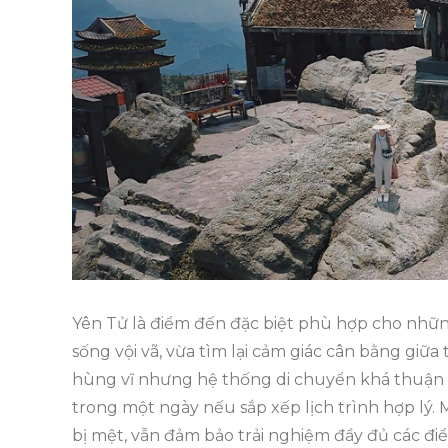
Yên Tử là điểm đến đặc biệt phù hợp cho những
sống vội vã, vừa tìm lại cảm giác cân bằng giữa 
hùng vĩ nhưng hệ thống di chuyển khá thuận t
trong một ngày nếu sắp xếp lịch trình hợp lý.
bị mệt, vẫn đảm bảo trải nghiệm đầy đủ các đi