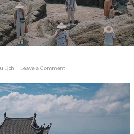
on
u Lịch
Leave a Comment
Lịch
Trình
Lý
Tưởng
Du
Lịch
Yên