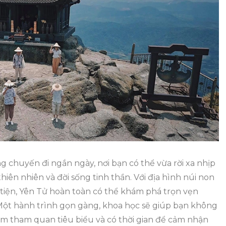
Tử
1
Ngày
 chuyến đi ngắn ngày, nơi bạn có thể vừa rời xa nhịp
thiên nhiên và đời sống tinh thần. Với địa hình núi non
iện, Yên Tử hoàn toàn có thể khám phá trọn vẹn
 Một hành trình gọn gàng, khoa học sẽ giúp bạn không
ểm tham quan tiêu biểu và có thời gian để cảm nhận