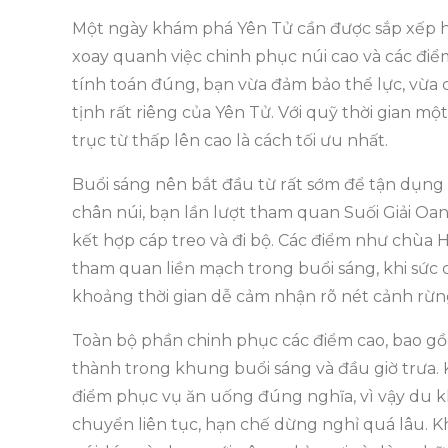
Một ngày khám phá Yên Tử cần được sắp xếp hợ
xoay quanh việc chinh phục núi cao và các điểm 
tính toán đúng, bạn vừa đảm bảo thể lực, vừa 
tịnh rất riêng của Yên Tử. Với quỹ thời gian m
trục từ thấp lên cao là cách tối ưu nhất.
Buổi sáng nên bắt đầu từ rất sớm để tận dụng
chân núi, bạn lần lượt tham quan Suối Giải Oan
kết hợp cáp treo và đi bộ. Các điểm như chùa
tham quan liền mạch trong buổi sáng, khi sức 
khoảng thời gian dễ cảm nhận rõ nét cảnh rừng
Toàn bộ phần chinh phục các điểm cao, bao g
thành trong khung buổi sáng và đầu giờ trưa.
điểm phục vụ ăn uống đúng nghĩa, vì vậy du k
chuyển liên tục, hạn chế dừng nghỉ quá lâu. Kh