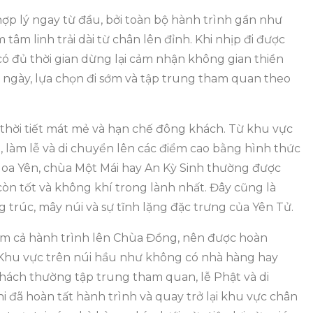
p lý ngay từ đầu, bởi toàn bộ hành trình gần như
tâm linh trải dài từ chân lên đỉnh. Khi nhịp đi được
có đủ thời gian dừng lại cảm nhận không gian thiền
ột ngày, lựa chọn đi sớm và tập trung tham quan theo
 thời tiết mát mẻ và hạn chế đông khách. Từ khu vực
, làm lễ và di chuyển lên các điểm cao bằng hình thức
 Hoa Yên, chùa Một Mái hay An Kỳ Sinh thường được
còn tốt và không khí trong lành nhất. Đây cũng là
 trúc, mây núi và sự tĩnh lặng đặc trưng của Yên Tử.
ồm cả hành trình lên Chùa Đồng, nên được hoàn
 Khu vực trên núi hầu như không có nhà hàng hay
hách thường tập trung tham quan, lễ Phật và di
i đã hoàn tất hành trình và quay trở lại khu vực chân