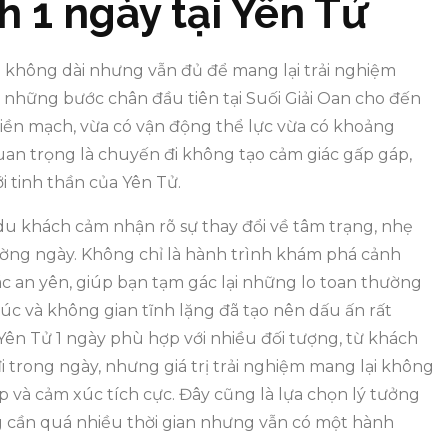
h 1 ngày tại Yên Tử
n không dài nhưng vẫn đủ để mang lại trải nghiệm
ừ những bước chân đầu tiên tại Suối Giải Oan cho đến
liền mạch, vừa có vận động thể lực vừa có khoảng
uan trọng là chuyến đi không tạo cảm giác gấp gáp,
 tinh thần của Yên Tử.
u khách cảm nhận rõ sự thay đổi về tâm trạng, nhẹ
ường ngày. Không chỉ là hành trình khám phá cảnh
 an yên, giúp bạn tạm gác lại những lo toan thường
rúc và không gian tĩnh lặng đã tạo nên dấu ấn rất
Yên Tử 1 ngày phù hợp với nhiều đối tượng, từ khách
trong ngày, nhưng giá trị trải nghiệm mang lại không
p và cảm xúc tích cực. Đây cũng là lựa chọn lý tưởng
g cần quá nhiều thời gian nhưng vẫn có một hành