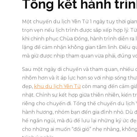
Tổng kết hành trìn
Một chuyến du lịch Yên Tử 1 ngày tuy thời gia
trọn vẹn nếu lịch trình được sắp xếp hợp lý. T
khi chinh phục Chùa Đồng, hành trình diễn ra 
lặng để cảm nhận không gian tâm linh. Điều q
mà giữ được nhịp tham quan vừa phải, đúng với
Sau một ngày di chuyển và tham quan, nhiều d
nhõm hơn và ít áp lực hơn so với nhịp sống th
đẹp,
khu du lịch Yên Tử
còn mang đến cảm giác
nhật. Chính sự kết hợp giữa thiên nhiên, kiến t
riêng cho chuyến đi. Tổng thể chuyến du lịch 
hành hương, nhóm bạn đến gia đình nhỏ. Dù đi 
hề ngắn ngủi, mà đủ để lưu lại những ký ức đẹ
cho những ai muốn “đổi gió” nhẹ nhàng, khôn