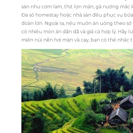
sản như cơm lam, thịt lợn mán, gà nướng mắc k
Đa số homestay hoặc nhà sàn đều phục vụ bữa
đoàn lớn. Ngoài ra, nếu muốn ăn uống theo sở 
có nhiều món ăn dân dã và giá cả hợp lý. Hãy 
miền núi nên hơi mặn và cay, bạn có thể nhắc 