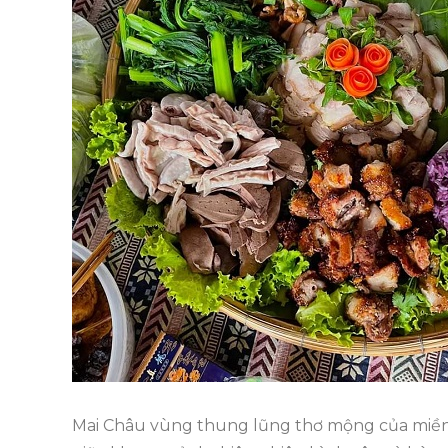
Mai Châu vùng thung lũng thơ mộng của miền T