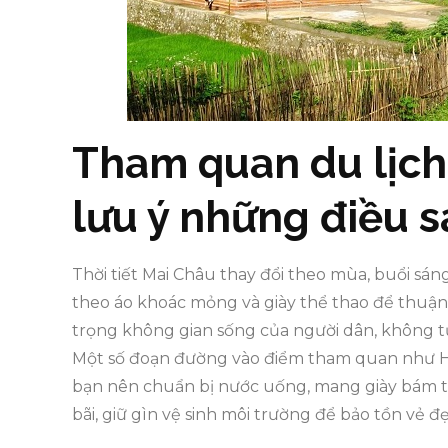
Tham quan du lịch
lưu ý những điều 
Thời tiết Mai Châu thay đổi theo mùa, buổi sán
theo áo khoác mỏng và giày thể thao để thuận 
trọng không gian sống của người dân, không t
Một số đoạn đường vào điểm tham quan như Ha
bạn nên chuẩn bị nước uống, mang giày bám tố
bãi, giữ gìn vệ sinh môi trường để bảo tồn vẻ đ