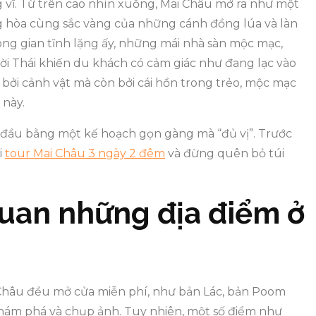
 vĩ. Từ trên cao nhìn xuống, Mai Châu mở ra như một
ng hòa cùng sắc vàng của những cánh đồng lúa và làn
ng gian tĩnh lặng ấy, những mái nhà sàn mộc mạc,
ười Thái khiến du khách có cảm giác như đang lạc vào
bởi cảnh vật mà còn bởi cái hồn trong trẻo, mộc mạc
 này.
 đầu bằng một kế hoạch gọn gàng mà “đủ vị”. Trước
i
tour Mai Châu 3 ngày 2 đêm
và đừng quên bỏ túi
quan những địa điểm ở
 Châu đều mở cửa miễn phí, như bản Lác, bản Poom
hám phá và chụp ảnh. Tuy nhiên, một số điểm như