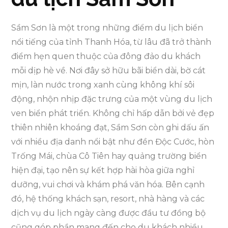
Sầm Sơn là một trong những điểm du lịch biển
nổi tiếng của tỉnh Thanh Hóa, từ lâu đã trở thành
điểm hẹn quen thuộc của đông đảo du khách
mỗi dịp hè về. Nơi đây sở hữu bãi biển dài, bờ cát
mịn, làn nước trong xanh cùng không khí sôi
động, nhộn nhịp đặc trưng của một vùng du lịch
ven biển phát triển. Không chỉ hấp dẫn bởi vẻ đẹp
thiên nhiên khoáng đạt, Sầm Sơn còn ghi dấu ấn
với nhiều địa danh nổi bật như đền Độc Cước, hòn
Trống Mái, chùa Cô Tiên hay quảng trường biển
hiện đại, tạo nên sự kết hợp hài hòa giữa nghỉ
dưỡng, vui chơi và khám phá văn hóa. Bên cạnh
đó, hệ thống khách sạn, resort, nhà hàng và các
dịch vụ du lịch ngày càng được đầu tư đồng bộ
cũng góp phần mang đến cho du khách nhiều