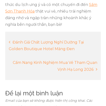
thức du lịch ưng ý và có một chuyến đi đến
Sầm
Sơn Thanh Hóa
thật vui vẻ, nhiều trải nghiệm
đáng nhớ và ngập tràn những khoảnh khắc ý
nghĩa bên người thân, bạn bè!
Điều
Đánh Giá Chất Lượng Nghỉ Dưỡng Tại
Golden Boutique Hotel Măng Đen
hướng
Cẩm Nang Kinh Nghiệm Mua Vé Tham Quan
bài
Vịnh Hạ Long 2026
viết
Để lại một bình luận
Email của bạn sẽ không được hiển thị công khai.
Các