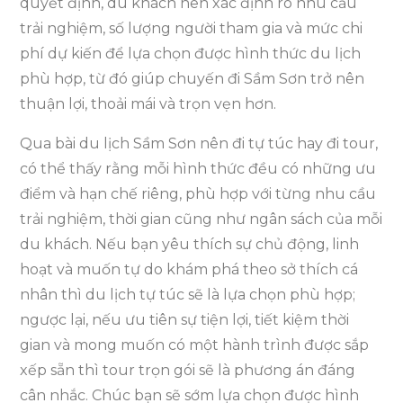
quyết định, du khách nên xác định rõ nhu cầu
trải nghiệm, số lượng người tham gia và mức chi
phí dự kiến để lựa chọn được hình thức du lịch
phù hợp, từ đó giúp chuyến đi Sầm Sơn trở nên
thuận lợi, thoải mái và trọn vẹn hơn.
Qua bài du lịch Sầm Sơn nên đi tự túc hay đi tour,
có thể thấy rằng mỗi hình thức đều có những ưu
điểm và hạn chế riêng, phù hợp với từng nhu cầu
trải nghiệm, thời gian cũng như ngân sách của mỗi
du khách. Nếu bạn yêu thích sự chủ động, linh
hoạt và muốn tự do khám phá theo sở thích cá
nhân thì du lịch tự túc sẽ là lựa chọn phù hợp;
ngược lại, nếu ưu tiên sự tiện lợi, tiết kiệm thời
gian và mong muốn có một hành trình được sắp
xếp sẵn thì tour trọn gói sẽ là phương án đáng
cân nhắc. Chúc bạn sẽ sớm lựa chọn được hình