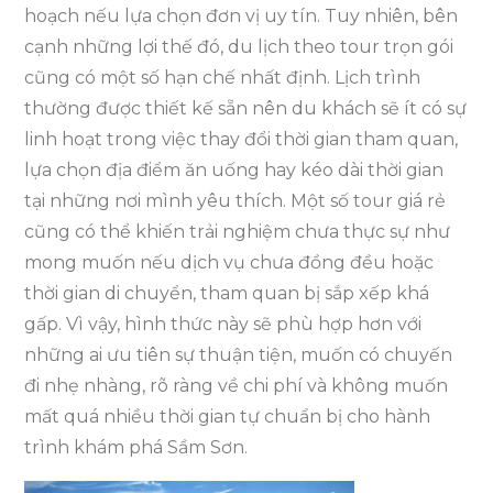
hoạch nếu lựa chọn đơn vị uy tín. Tuy nhiên, bên
cạnh những lợi thế đó, du lịch theo tour trọn gói
cũng có một số hạn chế nhất định. Lịch trình
thường được thiết kế sẵn nên du khách sẽ ít có sự
linh hoạt trong việc thay đổi thời gian tham quan,
lựa chọn địa điểm ăn uống hay kéo dài thời gian
tại những nơi mình yêu thích. Một số tour giá rẻ
cũng có thể khiến trải nghiệm chưa thực sự như
mong muốn nếu dịch vụ chưa đồng đều hoặc
thời gian di chuyển, tham quan bị sắp xếp khá
gấp. Vì vậy, hình thức này sẽ phù hợp hơn với
những ai ưu tiên sự thuận tiện, muốn có chuyến
đi nhẹ nhàng, rõ ràng về chi phí và không muốn
mất quá nhiều thời gian tự chuẩn bị cho hành
trình khám phá Sầm Sơn.