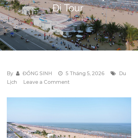
Đi Tour
By
ĐỒNG SINH
5 Tháng 5, 2026
Du
on
Lịch
Leave a Comment
Nên
Du
Lịch
Sầm
Sơn
Theo