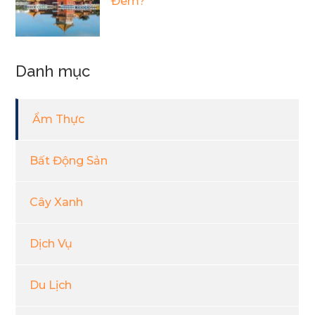
Đêm?
Danh mục
Ẩm Thực
Bất Động Sản
Cây Xanh
Dịch Vụ
Du Lịch