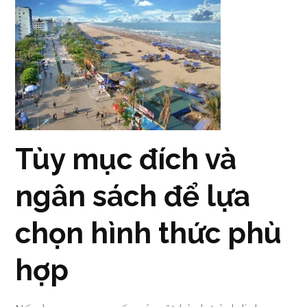
Tùy mục đích và
ngân sách để lựa
chọn hình thức phù
hợp