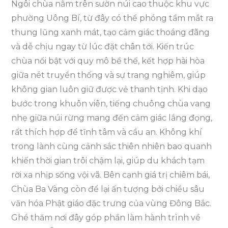
Ngôi chùa nằm trên sườn núi cao thuộc khu vực
phường Uông Bí, từ đây có thể phóng tầm mắt ra
thung lũng xanh mát, tạo cảm giác thoáng đãng
và dễ chịu ngay từ lúc đặt chân tới. Kiến trúc
chùa nổi bật với quy mô bề thế, kết hợp hài hòa
giữa nét truyền thống và sự trang nghiêm, giúp
không gian luôn giữ được vẻ thanh tịnh. Khi dạo
bước trong khuôn viên, tiếng chuông chùa vang
nhẹ giữa núi rừng mang đến cảm giác lắng đọng,
rất thích hợp để tĩnh tâm và cầu an. Không khí
trong lành cùng cảnh sắc thiên nhiên bao quanh
khiến thời gian trôi chậm lại, giúp du khách tạm
rời xa nhịp sống vội vã. Bên cạnh giá trị chiêm bái,
Chùa Ba Vàng còn để lại ấn tượng bởi chiều sâu
văn hóa Phật giáo đặc trưng của vùng Đông Bắc.
Ghé thăm nơi đây góp phần làm hành trình về