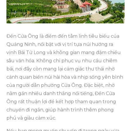
Khi
Đi
Du
Lịch
Đền Cửa Ông là điểm đến tâm linh tiêu biểu của
Đền
Quảng Ninh, nổi bật với vị trí tựa núi hướng ra
Cửa
vịnh Bái Tử Long và không gian mang đậm chiều
Ông
sâu văn hóa. Không chỉ phục vụ nhu cầu chiêm
1
bái, nơi đây còn mang lại cảm giác thư thái nhờ
Ngày
cảnh quan biển núi hài hòa và nhịp sống yên bình
của người dân phường Cửa Ông. Đặc biệt, nhờ
nằm gần nhiều danh thắng nổi tiếng, Đền Cửa
Ông rất thuận lợi để kết hợp tham quan trong
chuyến đi ngắn, giúp hành trình thêm phong
phú và giàu cảm xúc.
Nếu bạn mong muốn chuyến đi trong ngày vừa