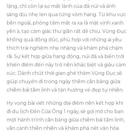
lặng, chỉ còn lại sự mát lành của đá núi và ánh
sáng dịu nhẹ len qua từng vòm hang. Từ khu vực
bên ngoài, phóng tầm mắt ra xa là mặt vịnh xanh
yên ả, tạo cảm giác thư giãn rất dễ chịu. Vũng Đục
không quá đông đúc, phù hợp với những ai yêu
thích trải nghiệm nhẹ nhàng và khám phá chậm
rãi. Sự kết hợp giữa hang động, núi đá và biển trời
khiến điểm đến này trở nên khác biệt và giàu cảm
xúc. Dành chút thời gian ghé thăm Vũng Đục sẽ
giúp chuyến đi trong ngày thêm cân bằng giữa
chiêm bái tâm linh và tận hưởng vẻ đẹp tự nhiên.
Hy vọng bài viết những địa điểm nên kết hợp khi
đi du lịch Đền Cửa Ông 1 ngày, sẽ gợi mở cho bạn
một hành trình cân bằng giữa chiêm bái tâm linh,
vãn cảnh thiên nhiên và khám phá nét văn hóa