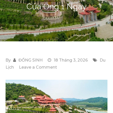
Cửa Ông 1 Ngày
By
ĐỒNG SINH
18 Tháng 3, 2026
Du
on
Lịch
Leave a Comment
Những
Địa
Điểm
Nên
Kết
Hợp