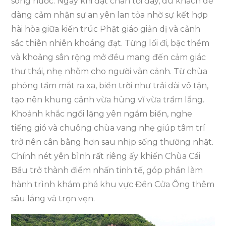
sóng nước. Ngay khi đặt chân tới đây, du khách dễ
dàng cảm nhận sự an yên lan tỏa nhờ sự kết hợp
hài hòa giữa kiến trúc Phật giáo giản dị và cảnh
sắc thiên nhiên khoáng đạt. Từng lối đi, bậc thềm
và khoảng sân rộng mở đều mang đến cảm giác
thư thái, nhẹ nhõm cho người vãn cảnh. Từ chùa
phóng tầm mắt ra xa, biển trời như trải dài vô tận,
tạo nên khung cảnh vừa hùng vĩ vừa trầm lắng.
Khoảnh khắc ngồi lặng yên ngắm biển, nghe
tiếng gió và chuông chùa vang nhẹ giúp tâm trí
trở nên cân bằng hơn sau nhịp sống thường nhật.
Chính nét yên bình rất riêng ấy khiến Chùa Cái
Bầu trở thành điểm nhấn tinh tế, góp phần làm
hành trình khám phá khu vực Đền Cửa Ông thêm
sâu lắng và trọn vẹn.