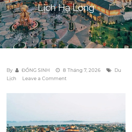
Lịch Hạ Long
By
ĐỒNG SINH
8 Tháng 7, 2026
Du
on
Lịch
Leave a Comment
Phương
Tiện
Di
Chuyển
Thuận
Tiện