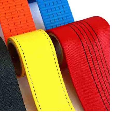
Đáng
Tin
Cậy
Tại
Việt
Nam