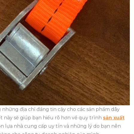
 những địa chỉ đáng tin cậy cho các sản phẩm dây
ết này sẽ giúp bạn hiểu rõ hơn về quy trình
sản xuất
ọn lựa nhà cung cấp uy tín và những lý do bạn nên