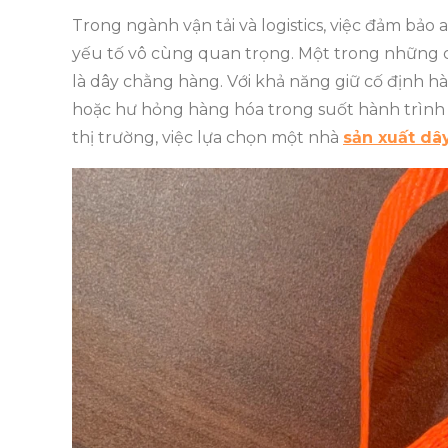
Trong ngành vận tải và logistics, việc đảm bảo
yếu tố vô cùng quan trọng. Một trong những c
là dây chằng hàng. Với khả năng giữ cố định h
hoặc hư hỏng hàng hóa trong suốt hành trình
thị trường, việc lựa chọn một nhà
sản xuất dâ