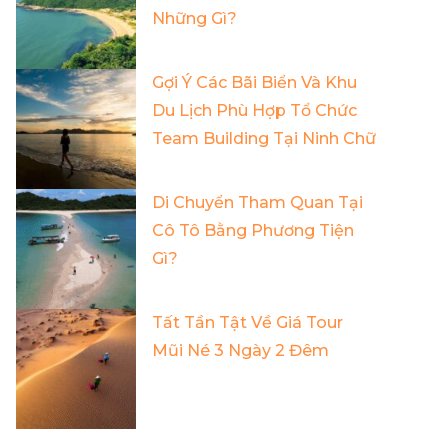
Những Gì?
Gợi Ý Các Bãi Biển Và Khu
Du Lịch Phù Hợp Tổ Chức
Team Building Tại Ninh Chữ
Di Chuyển Tham Quan Tại
Cô Tô Bằng Phương Tiện
Gì?
Tất Tần Tật Về Giá Tour
Mũi Né 3 Ngày 2 Đêm