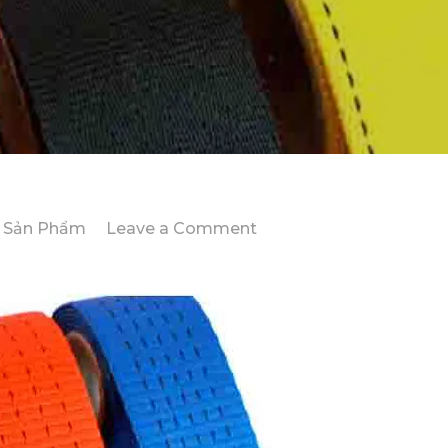
on
Sản Phẩm
Leave a Comment
Sản
Xuất
Dây
Chằng
Hàng:
Địa
Chỉ