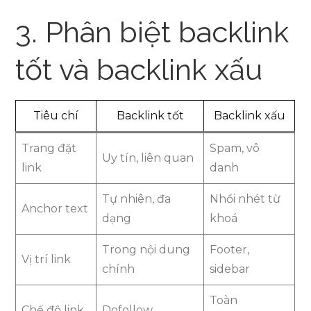
3. Phân biệt backlink
tốt và backlink xấu
Tiêu chí
Backlink tốt
Backlink xấu
Trang đặt
Spam, vô
Uy tín, liên quan
link
danh
Tự nhiên, đa
Nhồi nhét từ
Anchor text
dạng
khoá
Trong nội dung
Footer,
Vị trí link
chính
sidebar
Toàn
Chế độ link
Dofollow