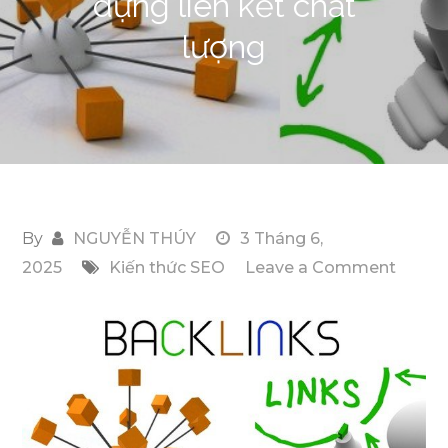
dựng liên kết chất
lượng
By
NGUYỄN THÚY
3 Tháng 6,
on
2025
Kiến thức SEO
Leave a Comment
Thế
nào
là
backli
tốt?
Cách