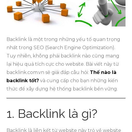
nhận
diện
và
xây
dựng
Backlink là một trong những yếu tố quan trọng
liên
nhất trong SEO (Search Engine Optimization).
kết
Tuy nhiên, không phải backlink nào cũng mang
chất
lại hiệu quả tích cực cho website. Bài viết này từ
lượng
backlink.com.vn sẽ giải đáp câu hỏi:
Thế nào là
backlink tốt?
và cung cấp cho bạn những kiến
thức để xây dựng hệ thống backlink bền vững.
1. Backlink là gì?
Backlink là liên kết từ website này trỏ về website