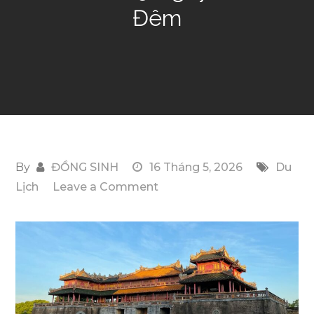
Đêm
By
ĐỒNG SINH
16 Tháng 5, 2026
Du
on
Lịch
Leave a Comment
Thời
Điểm
Thích
Hợp
Để
Khám