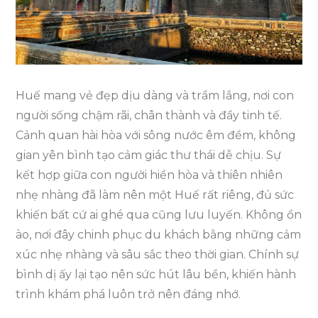
Phá
Huế
5
Ngày
4
Huế mang vẻ đẹp dịu dàng và trầm lắng, nơi con
Đêm
người sống chậm rãi, chân thành và đầy tinh tế.
Cảnh quan hài hòa với sông nước êm đềm, không
gian yên bình tạo cảm giác thư thái dễ chịu. Sự
kết hợp giữa con người hiền hòa và thiên nhiên
nhẹ nhàng đã làm nên một Huế rất riêng, đủ sức
khiến bất cứ ai ghé qua cũng lưu luyến. Không ồn
ào, nơi đây chinh phục du khách bằng những cảm
xúc nhẹ nhàng và sâu sắc theo thời gian. Chính sự
bình dị ấy lại tạo nên sức hút lâu bền, khiến hành
trình khám phá luôn trở nên đáng nhớ.