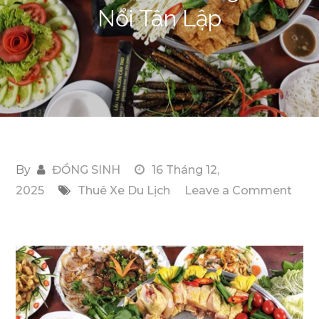
Nổi Tân Lập
By
ĐỒNG SINH
16 Tháng 12,
2025
Thuê Xe Du Lịch
Leave a Comment
on
Top
Trải
Nghiệm
Thú
Vị