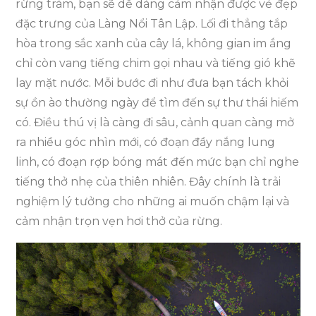
rừng tràm, bạn sẽ dễ dàng cảm nhận được vẻ đẹp
đặc trưng của Làng Nổi Tân Lập. Lối đi thẳng tắp
hòa trong sắc xanh của cây lá, không gian im ắng
chỉ còn vang tiếng chim gọi nhau và tiếng gió khẽ
lay mặt nước. Mỗi bước đi như đưa bạn tách khỏi
sự ồn ào thường ngày để tìm đến sự thư thái hiếm
có. Điều thú vị là càng đi sâu, cảnh quan càng mở
ra nhiều góc nhìn mới, có đoạn đầy nắng lung
linh, có đoạn rợp bóng mát đến mức bạn chỉ nghe
tiếng thở nhẹ của thiên nhiên. Đây chính là trải
nghiệm lý tưởng cho những ai muốn chậm lại và
cảm nhận trọn vẹn hơi thở của rừng.