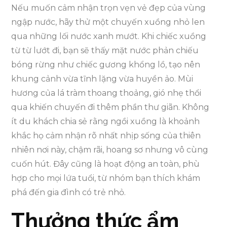
Nếu muốn cảm nhận trọn vẹn vẻ đẹp của vùng
ngập nước, hãy thử một chuyến xuồng nhỏ len
qua những lối nước xanh mướt. Khi chiếc xuồng
từ từ lướt đi, bạn sẽ thấy mặt nước phản chiếu
bóng rừng như chiếc gương khổng lồ, tạo nên
khung cảnh vừa tĩnh lặng vừa huyền ảo. Mùi
hương của lá tràm thoang thoảng, gió nhẹ thổi
qua khiến chuyến đi thêm phần thư giãn. Không
ít du khách chia sẻ rằng ngồi xuồng là khoảnh
khắc họ cảm nhận rõ nhất nhịp sống của thiên
nhiên nơi này, chậm rãi, hoang sơ nhưng vô cùng
cuốn hút. Đây cũng là hoạt động an toàn, phù
hợp cho mọi lứa tuổi, từ nhóm bạn thích khám
phá đến gia đình có trẻ nhỏ.
Thưởng thức ẩm