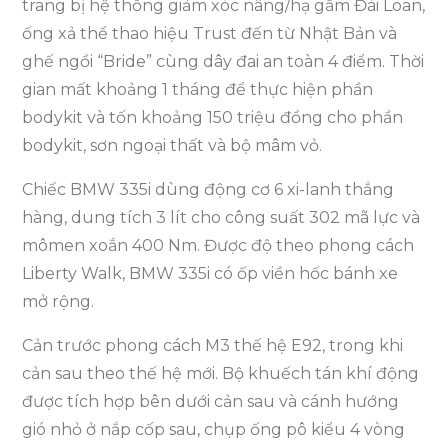
trang bị hệ thống giảm xóc nâng/hạ gầm Đài Loan,
ống xả thể thao hiệu Trust đến từ Nhật Bản và
ghế ngồi “Bride” cùng dây đai an toàn 4 điểm. Thời
gian mất khoảng 1 tháng để thực hiện phần
bodykit và tốn khoảng 150 triệu đồng cho phần
bodykit, sơn ngoại thất và bộ mâm vỏ.
Chiếc BMW 335i dùng động cơ 6 xi-lanh thẳng
hàng, dung tích 3 lít cho công suất 302 mã lực và
mômen xoắn 400 Nm. Được độ theo phong cách
Liberty Walk, BMW 335i có ốp viền hốc bánh xe
mở rộng.
Cản trước phong cách M3 thế hệ E92, trong khi
cản sau theo thế hệ mới. Bộ khuếch tán khí động
được tích hợp bên dưới cản sau và cánh hướng
gió nhỏ ở nắp cốp sau, chụp ống pô kiểu 4 vòng