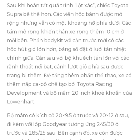
Sau khi hoàn tất quá trình “lột xác”, chiếc Toyota
Supra bề thế hơn. Các viền hốc bánh được mở
rộng nhưng vẫn có một khoảng hở phía dưới. Các
tấm mở rộng khiến thân xe rộng thêm 10 cm ở
mỗi bên. Phần bodykit với cản trước mới có các
hốc hút gió lớn hơn, bảng số đặt ở lưới tản nhiệt
chính giữa. Cản sau với bộ khuếch tán lớn với các
rãnh thoát nổi bật, cánh lướt gió phía sau được
trang bị thêm. Để tăng thêm phần thể thao, xe có
thêm nắp ca-pô chế tạo bởi Toyota Racing
Development và bộ mâm 20 inch khoẻ khoắn của
Lowenhart.
Bộ mâm có kích cỡ 20×9.5 ở trước và 20×12 ở sau,
đi kèm với lốp Goodyear tương ứng 245/30 ở
trước và 285/25 sau. Bên cạnh đó, xe còn được