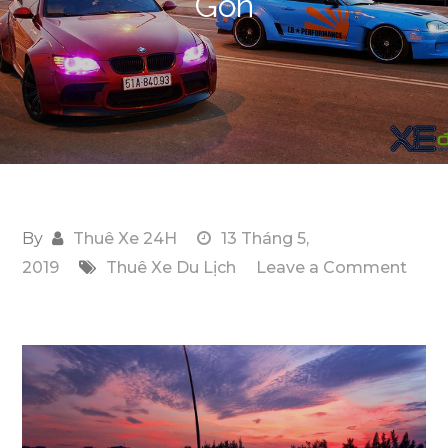
Gòn
By
Thuê Xe 24H
13 Tháng 5,
2019
Thuê Xe Du Lịch
Leave a Comment
on
Xế
độ
phong
cách
Nhật