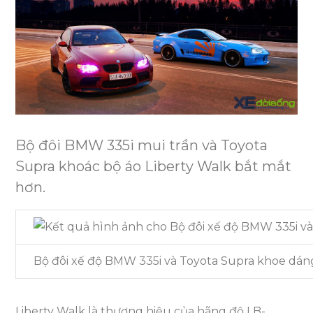
Bản
ở
Sài
Gòn
Bộ đôi BMW 335i mui trần và Toyota
Supra khoác bộ áo Liberty Walk bắt mắt
hơn.
Bộ đôi xế độ BMW 335i và Toyota Supra khoe dáng
Liberty Walk là thương hiệu của hãng độ LB-