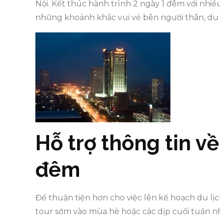
Nội. Kết thúc hành trình 2 ngày 1 đêm với nhiề
những khoảnh khắc vui vẻ bên người thân, du
Hỗ trợ thông tin về
đêm
Để thuận tiện hơn cho việc lên kế hoạch du lị
tour sớm vào mùa hè hoặc các dịp cuối tuần n