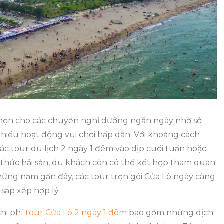
1
Đêm
Bao
Gồm
Những
Dịch
Vụ
Nào
chọn cho các chuyến nghỉ dưỡng ngắn ngày nhờ sở
hiều hoạt động vui chơi hấp dẫn. Với khoảng cách
ác tour du lịch 2 ngày 1 đêm vào dịp cuối tuần hoặc
 thức hải sản, du khách còn có thể kết hợp tham quan
ững năm gần đây, các tour trọn gói Cửa Lò ngày càng
 sắp xếp hợp lý.
chi phí
tour Cửa Lò 2 ngày 1 đêm
bao gồm những dịch