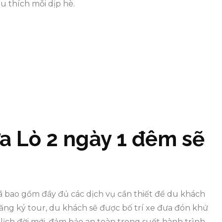
 thích mỗi dịp hè.
ửa Lò 2 ngày 1 đêm sẽ
ã bao gồm đầy đủ các dịch vụ cần thiết để du khách
đăng ký tour, du khách sẽ được bố trí xe đưa đón khứ
lịch đời mới, đảm bảo an toàn trong suốt hành trình.