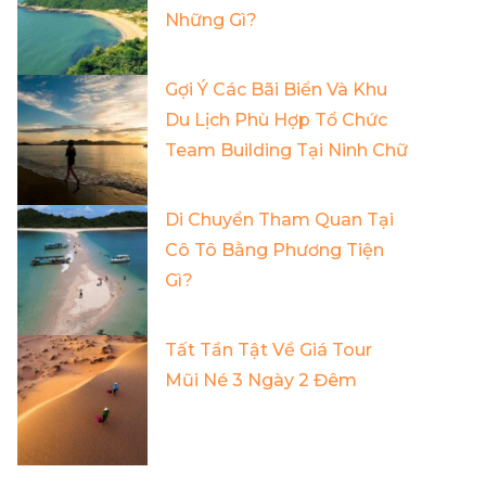
Những Gì?
Gợi Ý Các Bãi Biển Và Khu
Du Lịch Phù Hợp Tổ Chức
Team Building Tại Ninh Chữ
Di Chuyển Tham Quan Tại
Cô Tô Bằng Phương Tiện
Gì?
Tất Tần Tật Về Giá Tour
Mũi Né 3 Ngày 2 Đêm