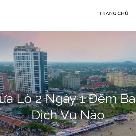
TRANG CHỦ
uê Xe Du Lịch 24H
ụ Cho Thuê Xe Ngọc Quý
 Cửa Lò 2 Ngày 1 Đêm 
Dịch Vụ Nào