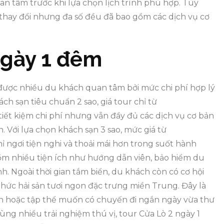
n tâm trước khi lựa chọn lịch trình phù hợp. Tùy
 thay đổi nhưng đa số đều đã bao gồm các dịch vụ cơ
ngày 1 đêm
m được nhiều du khách quan tâm bởi mức chi phí hợp lý
ch sạn tiêu chuẩn 2 sao, giá tour chỉ từ
iết kiệm chi phí nhưng vẫn đầy đủ các dịch vụ cơ bản
 Với lựa chọn khách sạn 3 sao, mức giá từ
 ngơi tiện nghi và thoải mái hơn trong suốt hành
gồm nhiều tiện ích như hướng dẫn viên, bảo hiểm du
h. Ngoài thời gian tắm biển, du khách còn có cơ hội
ức hải sản tươi ngon đặc trưng miền Trung. Đây là
h hoặc tập thể muốn có chuyến đi ngắn ngày vừa thư
ý cùng nhiều trải nghiệm thú vị, tour Cửa Lò 2 ngày 1