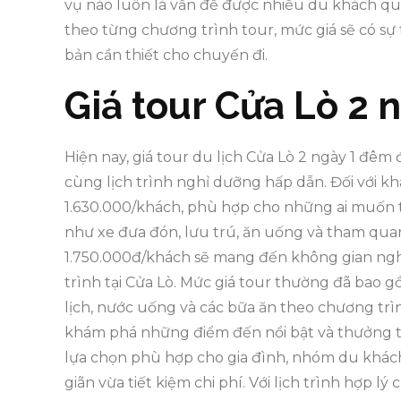
vụ nào luôn là vấn đề được nhiều du khách qua
theo từng chương trình tour, mức giá sẽ có sự
bản cần thiết cho chuyến đi.
Giá tour Cửa Lò 2 
Hiện nay, giá tour du lịch Cửa Lò 2 ngày 1 đê
cùng lịch trình nghỉ dưỡng hấp dẫn. Đối với khá
1.630.000/khách, phù hợp cho những ai muốn t
như xe đưa đón, lưu trú, ăn uống và tham quan.
1.750.000đ/khách sẽ mang đến không gian nghỉ
trình tại Cửa Lò. Mức giá tour thường đã bao 
lịch, nước uống và các bữa ăn theo chương trìn
khám phá những điểm đến nổi bật và thưởng th
lựa chọn phù hợp cho gia đình, nhóm du khác
giãn vừa tiết kiệm chi phí. Với lịch trình hợp l