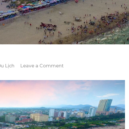
on
u Lịch
Leave a Comment
Chi
Phí
Tour
Cửa
Lò
2
Ngày