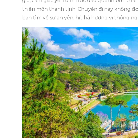
gió, cảm giác yên bình lúc dạo quanh bờ hồ l
thiền môn thanh tịnh. Chuyến đi này không đơn
bạn tìm về sự an yên, hít hà hương vị thông n