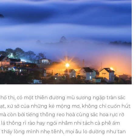
Ngày
1
Đêm
 phố thị, có một thiên đường mù sương ngập tràn sắc
Lạt, xứ sở của những kẻ mộng mơ, không chỉ cuốn hút
mà còn bởi tiếng thông reo hoà cùng sắc hoa rực rỡ
lá thông rì rào hay ngồi nhâm nhi tách cà phê ấm
 thấy lòng mình nhẹ tênh, mọi âu lo dường như tan