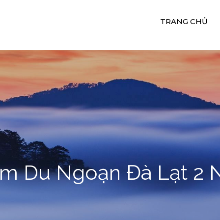
TRANG CHỦ
uê Xe Du Lịch 24H
ụ Cho Thuê Xe Ngọc Quý
ệm Du Ngoạn Đà Lạt 2 