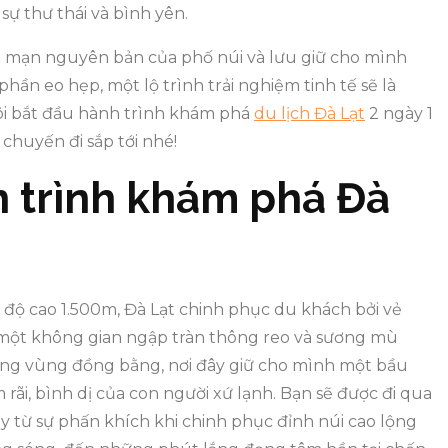
ự thư thái và bình yên.
 mạn nguyên bản của phố núi và lưu giữ cho mình
hần eo hẹp, một lộ trình trải nghiệm tinh tế sẽ là
ôi bắt đầu hành trình khám phá
du lịch Đà Lạt
2 ngày 1
chuyến đi sắp tới nhé!
 trình khám phá Đà
độ cao 1.500m, Đà Lạt chinh phục du khách bởi vẻ
 một không gian ngập tràn thông reo và sương mù
ững vùng đồng bằng, nơi đây giữ cho mình một bầu
ãi, bình dị của con người xứ lạnh. Bạn sẽ được đi qua
 từ sự phấn khích khi chinh phục đỉnh núi cao lộng