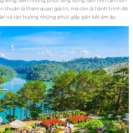
ặng sóng, đến những phút lắng đọng tâm hồn tại chốn
 thuần là tham quan giải trí, mà còn là hành trình để
gàn và tận hưởng những phút giây gắn kết ấm áp.