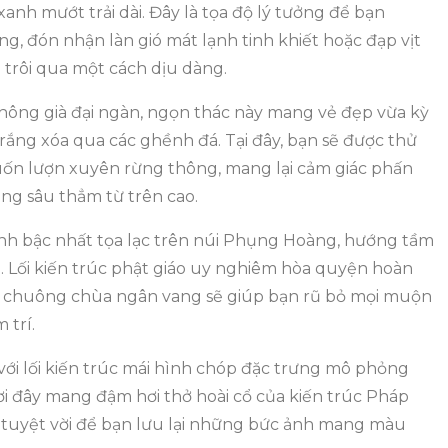
anh mướt trải dài. Đây là tọa độ lý tưởng để bạn
 đón nhận làn gió mát lạnh tinh khiết hoặc đạp vịt
 trôi qua một cách dịu dàng.
hông già đại ngàn, ngọn thác này mang vẻ đẹp vừa kỳ
ắng xóa qua các ghềnh đá. Tại đây, bạn sẽ được thử
uốn lượn xuyên rừng thông, mang lại cảm giác phấn
ng sâu thẳm từ trên cao.
tịnh bậc nhất tọa lạc trên núi Phụng Hoàng, hướng tầm
 Lối kiến trúc phật giáo uy nghiêm hòa quyện hoàn
g chuông chùa ngân vang sẽ giúp bạn rũ bỏ mọi muộn
 trí.
ới lối kiến trúc mái hình chóp đặc trưng mô phỏng
i đây mang đậm hơi thở hoài cổ của kiến trúc Pháp
n tuyệt vời để bạn lưu lại những bức ảnh mang màu