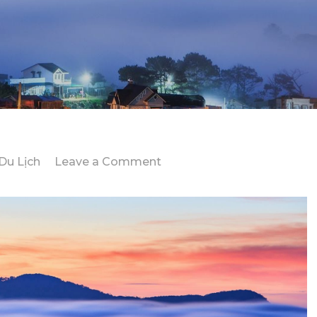
on
Du Lịch
Leave a Comment
Kinh
Nghiệm
Du
Ngoạn
Đà
Lạt
2