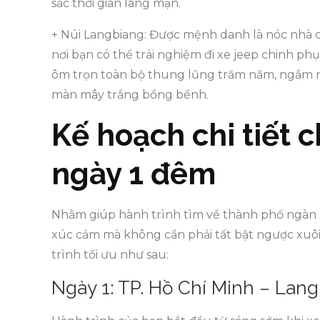
sắc thời gian lãng mạn.
+ Núi Langbiang: Được mệnh danh là nóc nhà c
nơi bạn có thể trải nghiệm đi xe jeep chinh ph
ôm trọn toàn bộ thung lũng trăm năm, ngắm nh
màn mây trắng bồng bềnh.
Kế hoạch chi tiết 
ngày 1 đêm
Nhằm giúp hành trình tìm về thành phố ngàn h
xúc cảm mà không cần phải tất bật ngược xuôi 
trình tối ưu như sau:
Ngày 1: TP. Hồ Chí Minh – La