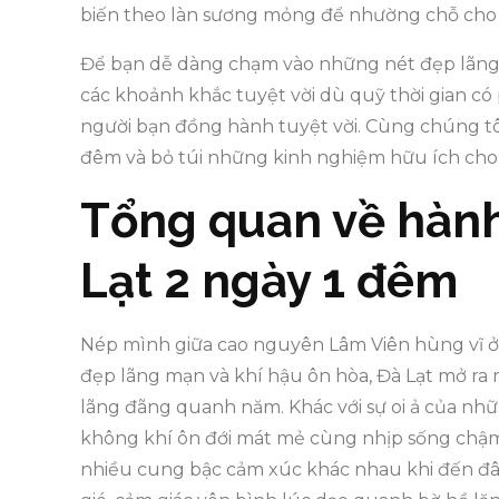
biến theo làn sương mỏng để nhường chỗ cho s
Để bạn dễ dàng chạm vào những nét đẹp lãng
các khoảnh khắc tuyệt vời dù quỹ thời gian có p
người bạn đồng hành tuyệt vời. Cùng chúng t
đêm và bỏ túi những kinh nghiệm hữu ích cho 
Tổng quan về hành
Lạt 2 ngày 1 đêm
Nép mình giữa cao nguyên Lâm Viên hùng vĩ ở 
đẹp lãng mạn và khí hậu ôn hòa, Đà Lạt mở ra
lãng đãng quanh năm. Khác với sự oi ả của nh
không khí ôn đới mát mẻ cùng nhịp sống chậm r
nhiều cung bậc cảm xúc khác nhau khi đến đây