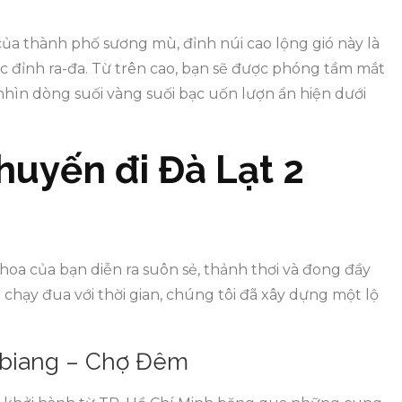
ủa thành phố sương mù, đỉnh núi cao lộng gió này là
ục đỉnh ra-đa. Từ trên cao, bạn sẽ được phóng tầm mắt
ìn dòng suối vàng suối bạc uốn lượn ẩn hiện dưới
chuyến đi Đà Lạt 2
oa của bạn diễn ra suôn sẻ, thảnh thơi và đong đầy
chạy đua với thời gian, chúng tôi đã xây dựng một lộ
ngbiang – Chợ Đêm