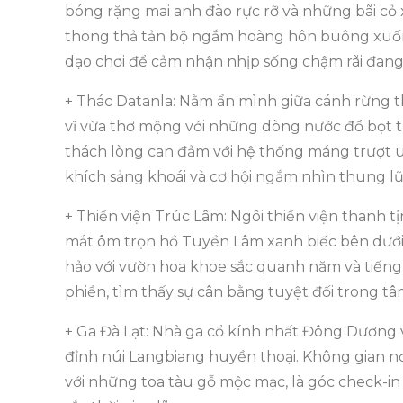
bóng rặng mai anh đào rực rỡ và những bãi cỏ x
thong thả tản bộ ngắm hoàng hôn buông xuống,
dạo chơi để cảm nhận nhịp sống chậm rãi đang
+ Thác Datanla: Nằm ẩn mình giữa cánh rừng t
vĩ vừa thơ mộng với những dòng nước đổ bọt tr
thách lòng can đảm với hệ thống máng trượt 
khích sảng khoái và cơ hội ngắm nhìn thung lũ
+ Thiền viện Trúc Lâm: Ngôi thiền viện thanh 
mắt ôm trọn hồ Tuyền Lâm xanh biếc bên dưới.
hảo với vườn hoa khoe sắc quanh năm và tiến
phiền, tìm thấy sự cân bằng tuyệt đối trong tâm
+ Ga Đà Lạt: Nhà ga cổ kính nhất Đông Dương v
đỉnh núi Langbiang huyền thoại. Không gian nơ
với những toa tàu gỗ mộc mạc, là góc check-i