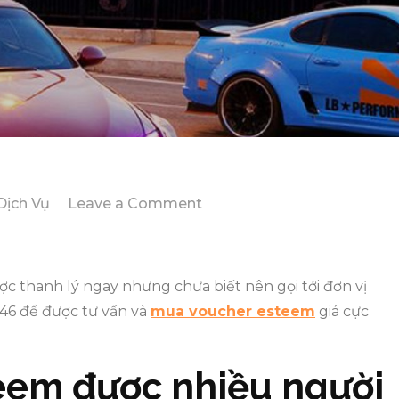
on
Dịch Vụ
Leave a Comment
Địa
chỉ
mua
c thanh lý ngay nhưng chưa biết nên gọi tới đơn vị
voucher
646 để được tư vấn và
mua voucher esteem
giá cực
esteem
thanh
eem được nhiều người
lý