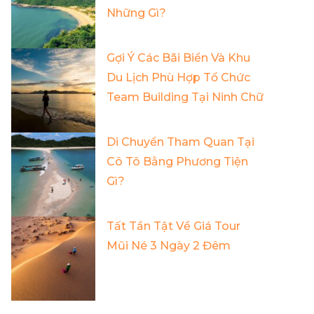
Những Gì?
Gợi Ý Các Bãi Biển Và Khu
Du Lịch Phù Hợp Tổ Chức
Team Building Tại Ninh Chữ
Di Chuyển Tham Quan Tại
Cô Tô Bằng Phương Tiện
Gì?
Tất Tần Tật Về Giá Tour
Mũi Né 3 Ngày 2 Đêm