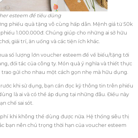
cher esteem để tiêu dùng
ững phiếu quà tặng vô cùng hấp dẫn. Mệnh giá từ 50k
 phiếu 1.000.000đ. Chúng giúp cho những ai sở hữu
ơi, giải trí, ăn uống và các tiện ích khác.
mua số lượng lớn voucher esteem để về biếu/tặng tới
g, đối tác của công ty. Món quà ý nghĩa và thiết thực
úp trao gửi cho nhau một cách gọn nhẹ mà hữu dụng.
rước khi sử dụng, bạn cần đọc kỹ thông tin trên phiếu
 dùng là ai và có thể áp dụng tại những đâu. Điều này
n chế sai sót.
 phí khi không thể dùng được nữa. Hệ thống siêu thị
ác bạn nên chú trọng thời hạn của voucher esteem