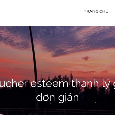
TRANG CHỦ
uê Xe Du Lịch 24H
ụ Cho Thuê Xe Ngọc Quý
ucher esteem thanh lý g
đơn giản