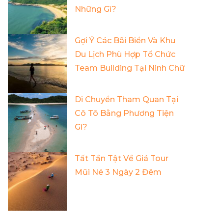
Những Gì?
Gợi Ý Các Bãi Biển Và Khu
Du Lịch Phù Hợp Tổ Chức
Team Building Tại Ninh Chữ
Di Chuyển Tham Quan Tại
Cô Tô Bằng Phương Tiện
Gì?
Tất Tần Tật Về Giá Tour
Mũi Né 3 Ngày 2 Đêm