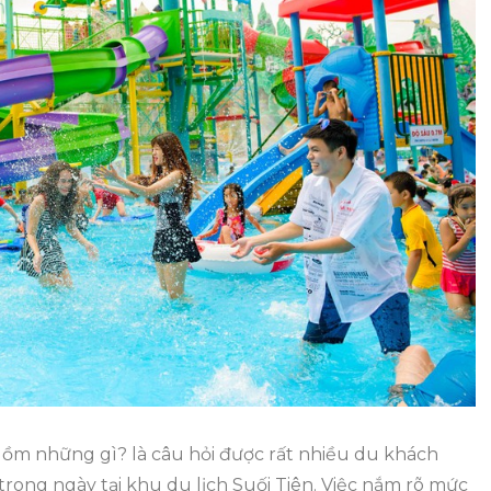
Ngày
Hiện
Nay
Bao
Gồm
Những
Gì?
 gồm những gì? là câu hỏi được rất nhiều du khách
trong ngày tại khu du lịch Suối Tiên. Việc nắm rõ mức