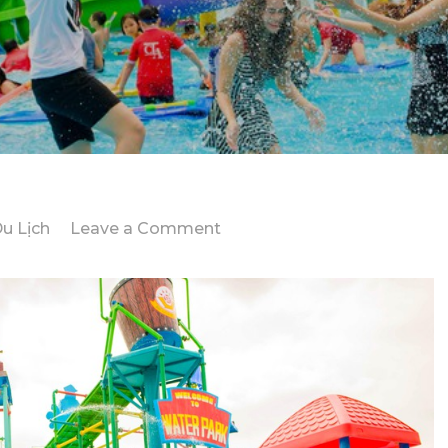
on
u Lịch
Leave a Comment
Giá
Tour
Du
Lịch
Suối
Tiên
1