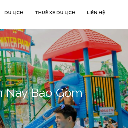
DU LỊCH
THUÊ XE DU LỊCH
LIÊN HỆ
iện Nay Bao Gồm