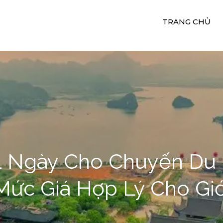
TRANG CHỦ
uê Xe Du Lịch 24H
ụ Cho Thuê Xe Ngọc Quý
 1 Ngày Cho Chuyến Du
Mức Giá Hợp Lý Cho Giớ