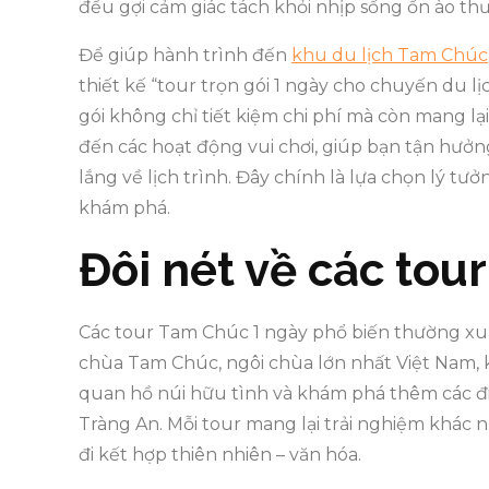
đều gợi cảm giác tách khỏi nhịp sống ồn ào th
Để giúp hành trình đến
khu du lịch Tam Chúc
thiết kế “tour trọn gói 1 ngày cho chuyến du lị
gói không chỉ tiết kiệm chi phí mà còn mang lạ
đến các hoạt động vui chơi, giúp bạn tận hưở
lắng về lịch trình. Đây chính là lựa chọn lý t
khám phá.
Đôi nét về các tou
Các tour Tam Chúc 1 ngày phổ biến thường xuấ
chùa Tam Chúc, ngôi chùa lớn nhất Việt Nam, 
quan hồ núi hữu tình và khám phá thêm các đi
Tràng An. Mỗi tour mang lại trải nghiệm khác 
đi kết hợp thiên nhiên – văn hóa.