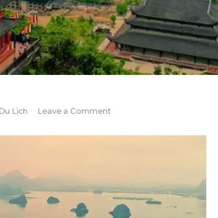
on
Du Lịch
Leave a Comment
Tour
Trọn
Gói
1
Ngày
Cho
Chuyến