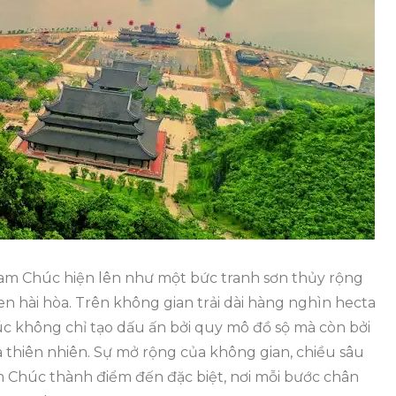
Du
Lịch
Tam
Chúc
Với
Mức
Giá
Hợp
Lý
Cho
Giới
Trẻ
am Chúc hiện lên như một bức tranh sơn thủy rộng
xen hài hòa. Trên không gian trải dài hàng nghìn hecta
húc không chỉ tạo dấu ấn bởi quy mô đồ sộ mà còn bởi
a thiên nhiên. Sự mở rộng của không gian, chiều sâu
am Chúc thành điểm đến đặc biệt, nơi mỗi bước chân