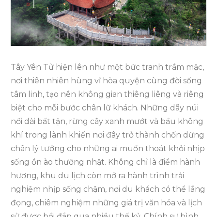
Mới
Nhất
Bao
Gồm
Những
Tây Yên Tử hiện lên như một bức tranh trầm mặc,
Trải
nơi thiên nhiên hùng vĩ hòa quyện cùng đời sống
Nghiệm
tâm linh, tạo nên không gian thiêng liêng và riêng
Gì?
biệt cho mỗi bước chân lữ khách. Những dãy núi
nối dài bất tận, rừng cây xanh mướt và bầu không
khí trong lành khiến nơi đây trở thành chốn dừng
chân lý tưởng cho những ai muốn thoát khỏi nhịp
sống ồn ào thường nhật. Không chỉ là điểm hành
hương, khu du lịch còn mở ra hành trình trải
nghiệm nhịp sống chậm, nơi du khách có thể lắng
đọng, chiêm nghiệm những giá trị văn hóa và lịch
sử được bồi đắp qua nhiều thế kỷ. Chính sự bình