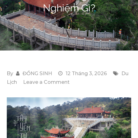
Nghiệm Gì?
By
ĐỒNG SINH
12 Tháng 3, 2026
Du
on
Lịch
Leave a Comment
Giá
Vé
Tại
Tây
Yên
Tử