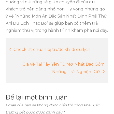
hương vị núi rừng sẽ giúp chuyến đi của du
khách trở nên đáng nhớ hơn. Hy vọng những gợi
ý về “Những Món Ăn Đặc Sản Nhất Định Phải Thử
Khi Du Lịch Thác Bờ” sẽ giúp bạn có thêm trải
nghiệm thú vị trong hành trình khám phá nơi đây.
Điều
Checklist chuẩn bị trước khi đi du lịch
hướng
Giá Vé Tại Tây Yên Tử Mới Nhất Bao Gồm
Những Trải Nghiệm Gì?
bài
viết
Để lại một bình luận
Email của bạn sẽ không được hiển thị công khai.
Các
trường bắt buộc được đánh dấu
*