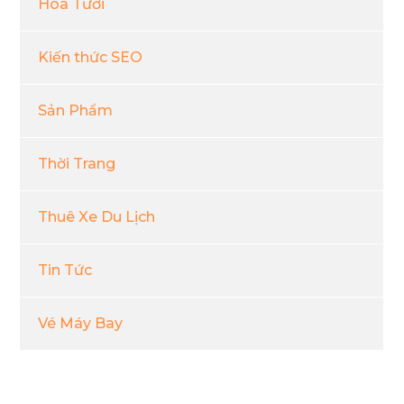
Hoa Tươi
Kiến thức SEO
Sản Phẩm
Thời Trang
Thuê Xe Du Lịch
Tin Tức
Vé Máy Bay