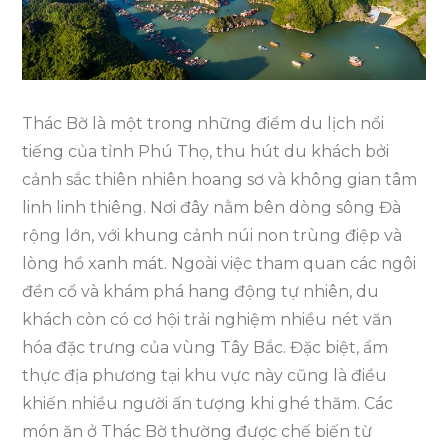
Định
Phải
Thử
Khi
Thác Bờ là một trong những điểm du lịch nổi
Du
tiếng của tỉnh Phú Thọ, thu hút du khách bởi
Lịch
cảnh sắc thiên nhiên hoang sơ và không gian tâm
Thác
linh linh thiêng. Nơi đây nằm bên dòng sông Đà
Bờ
rộng lớn, với khung cảnh núi non trùng điệp và
lòng hồ xanh mát. Ngoài việc tham quan các ngôi
đền cổ và khám phá hang động tự nhiên, du
khách còn có cơ hội trải nghiệm nhiều nét văn
hóa đặc trưng của vùng Tây Bắc. Đặc biệt, ẩm
thực địa phương tại khu vực này cũng là điều
khiến nhiều người ấn tượng khi ghé thăm. Các
món ăn ở Thác Bờ thường được chế biến từ