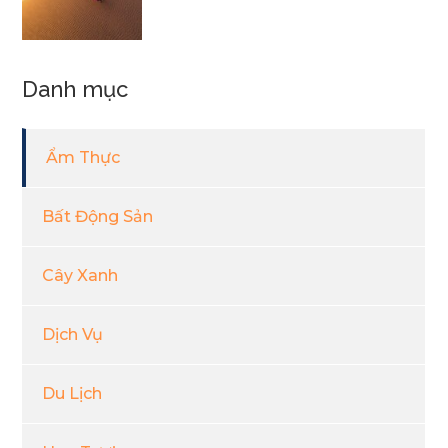
Danh mục
Ẩm Thực
Bất Động Sản
Cây Xanh
Dịch Vụ
Du Lịch