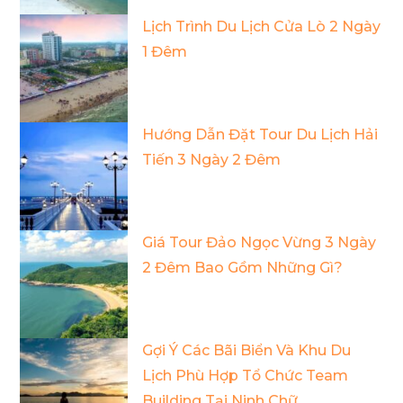
Lịch Trình Du Lịch Cửa Lò 2 Ngày
1 Đêm
Hướng Dẫn Đặt Tour Du Lịch Hải
Tiến 3 Ngày 2 Đêm
Giá Tour Đảo Ngọc Vừng 3 Ngày
2 Đêm Bao Gồm Những Gì?
Gợi Ý Các Bãi Biển Và Khu Du
Lịch Phù Hợp Tổ Chức Team
Building Tại Ninh Chữ