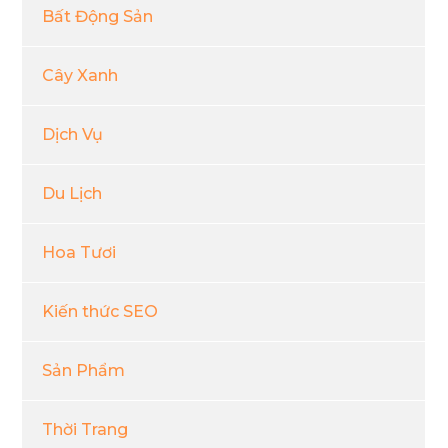
Bất Động Sản
Cây Xanh
Dịch Vụ
Du Lịch
Hoa Tươi
Kiến thức SEO
Sản Phẩm
Thời Trang