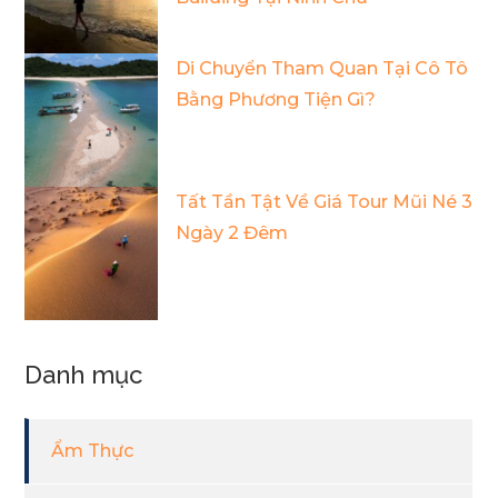
Di Chuyển Tham Quan Tại Cô Tô
Bằng Phương Tiện Gì?
Tất Tần Tật Về Giá Tour Mũi Né 3
Ngày 2 Đêm
Danh mục
Ẩm Thực