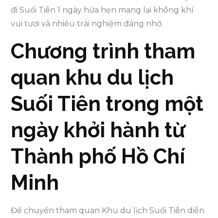
đi Suối Tiên 1 ngày hứa hẹn mang lại không khí
vui tươi và nhiều trải nghiệm đáng nhớ.
Chương trình tham
quan khu du lịch
Suối Tiên trong một
ngày khởi hành từ
Thành phố Hồ Chí
Minh
Để chuyến tham quan Khu du lịch Suối Tiên diễn