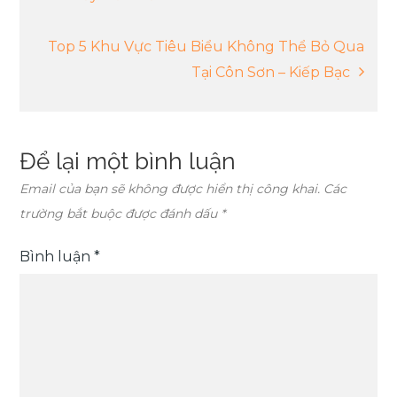
hướng
Top 5 Khu Vực Tiêu Biểu Không Thể Bỏ Qua
bài
Tại Côn Sơn – Kiếp Bạc
viết
Để lại một bình luận
Email của bạn sẽ không được hiển thị công khai.
Các
trường bắt buộc được đánh dấu
*
Bình luận
*