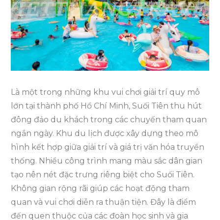
Khu
Du
Lịch
Suối
Tiên
1
Ngày
Là một trong những khu vui chơi giải trí quy mô
Trọn
lớn tại thành phố Hồ Chí Minh, Suối Tiên thu hút
Gói
đông đảo du khách trong các chuyến tham quan
ngắn ngày. Khu du lịch được xây dựng theo mô
hình kết hợp giữa giải trí và giá trị văn hóa truyền
thống. Nhiều công trình mang màu sắc dân gian
tạo nên nét đặc trưng riêng biệt cho Suối Tiên.
Không gian rộng rãi giúp các hoạt động tham
quan và vui chơi diễn ra thuận tiện. Đây là điểm
đến quen thuộc của các đoàn học sinh và gia