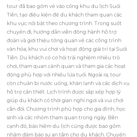
tour đã bao gồm vé vào cổng khu du lịch Suối
Tiên, tạo điều kiện để du khách tham quan các
khu vực nổi bật theo chương trình. Trong suốt
chuyến đi, hướng dẫn viên đồng hành hỗ trợ
đoàn và giới thiệu tổng quan về các công trình
văn hóa, khu vui chơi và hoạt động giải trí tại Suối
Tiên. Du khách có cơ hội trải nghiệm nhiều trò
chơi, tham quan cảnh quan và tham gia các hoạt
động phù hợp với nhiều lứa tuổi. Ngoài ra, tour
còn chuẩn bị nước uống, khăn lạnh và các dịch vụ
hỗ trợ cần thiết. Lịch trình được sắp xếp hợp lý
giúp du khách có thời gian nghỉ ngơi và vui chơi
cân đối. Chương trình phù hợp cho gia đình, học
sinh và các nhóm tham quan trong ngày. Bên
cạnh đó, bảo hiểm du lịch cũng được bao gồm
nhằm đảm bảo sự an tâm cho du khách. Chuyến