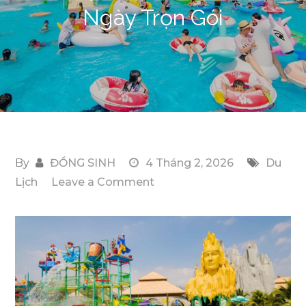
Ngày Trọn Gói
By
ĐỒNG SINH
4 Tháng 2, 2026
Du
on
Lịch
Leave a Comment
Những
Dịch
Vụ
Có
Trong
Tour