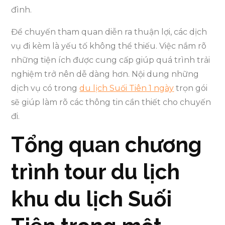
đình.
Để chuyến tham quan diễn ra thuận lợi, các dịch
vụ đi kèm là yếu tố không thể thiếu. Việc nắm rõ
những tiện ích được cung cấp giúp quá trình trải
nghiệm trở nên dễ dàng hơn. Nội dung những
dịch vụ có trong
du lịch Suối Tiên 1 ngày
trọn gói
sẽ giúp làm rõ các thông tin cần thiết cho chuyến
đi.
Tổng quan chương
trình tour du lịch
khu du lịch Suối