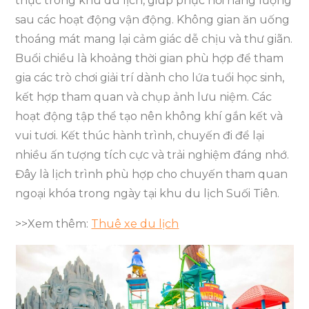
thực trong khu du lịch, giúp phục hồi năng lượng
sau các hoạt động vận động. Không gian ăn uống
thoáng mát mang lại cảm giác dễ chịu và thư giãn.
Buổi chiều là khoảng thời gian phù hợp để tham
gia các trò chơi giải trí dành cho lứa tuổi học sinh,
kết hợp tham quan và chụp ảnh lưu niệm. Các
hoạt động tập thể tạo nên không khí gắn kết và
vui tươi. Kết thúc hành trình, chuyến đi để lại
nhiều ấn tượng tích cực và trải nghiệm đáng nhớ.
Đây là lịch trình phù hợp cho chuyến tham quan
ngoại khóa trong ngày tại khu du lịch Suối Tiên.
>>Xem thêm:
Thuê xe du lịch