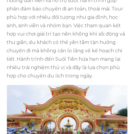
hướng dẫn viên và hỗ trợ suốt hành trình góp
phần đảm bảo chuyến đi an toàn, thoải mái. Tour
phù hợp với nhiều đối tượng như gia đình, học
sinh, sinh viên và nhóm bạn. Việc tham quan kết
hợp vui chơi giải trí tạo nên không khí sôi động và
thư giãn, du khách có thể yên tâm tận hưởng
chuyến đi mà không cần lo lắng về kế hoạch chi
tiết. Hành trình đến Suối Tiên hứa hẹn mang lại
nhiều trải nghiệm thú vị và đây là lựa chọn phù
hợp cho chuyến du lịch trong ngày.