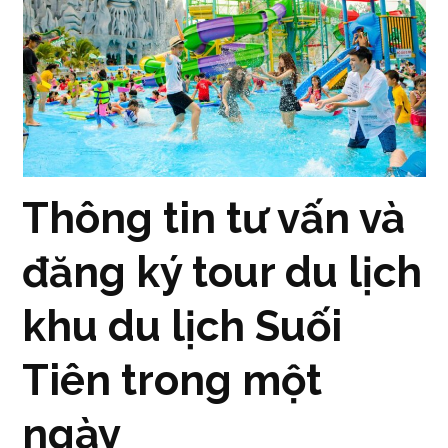
Thông tin tư vấn và
đăng ký tour du lịch
khu du lịch Suối
Tiên trong một
ngày