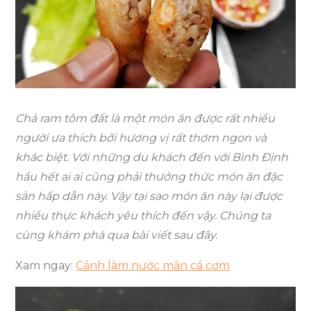
được
nhiều
thực
khách
yêu
thích
Chả ram tôm đất
là một món ăn được rất nhiều
người ưa thích bởi hương vị rất thơm ngon và
khác biệt. Với những du khách đến với Bình Định
hầu hết ai ai cũng phải thưởng thức món ăn đặc
sản hấp dẫn này. Vậy tại sao món ăn này lại được
nhiều thực khách yêu thích đến vậy. Chúng ta
cùng khám phá qua bài viết sau đây.
Xam ngay:
Cánh làm nước mắn cá cơm