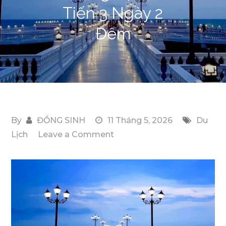
Tiến 3 Ngày 2
Đêm
By
ĐỒNG SINH
11 Tháng 5, 2026
Du
on
Lịch
Leave a Comment
Top
Những
Địa
Điểm
Tổ
Chức