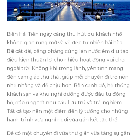
Team
Building
Lý
Tưởng
Biển Hải Tiến ngày càng thu hút du khách nhờ
Tại
không gian rộng mở và vẻ đẹp tự nhiên hài hòa.
Hải
Bãi cát dài, bằng phẳng cùng làn nước êm dịu tạo
Tiến
điều kiện thuận lợi cho nhiều hoạt động vui chơi
3
ngoài trời. Không khí trong lành, yên tĩnh mang
Ngày
đến cảm giác thư thái, giúp mỗi chuyến đi trở nên
2
nhẹ nhàng và dễ chịu hơn. Bên cạnh đó, hệ thống
Đêm
khách sạn và khu nghỉ dưỡng được đầu tư đồng
bộ, đáp ứng tốt nhu cầu lưu trú và trải nghiệm.
Tất cả tạo nên một điểm đến lý tưởng cho những
hành trình vừa nghỉ ngơi vừa gắn kết tập thể.
Để có một chuyến đi vừa thư giãn vừa tăng sự gắn