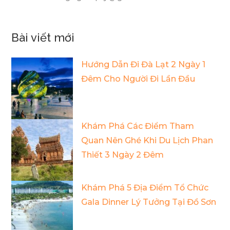
Bài viết mới
Hướng Dẫn Đi Đà Lạt 2 Ngày 1
Đêm Cho Người Đi Lần Đầu
Khám Phá Các Điểm Tham
Quan Nên Ghé Khi Du Lịch Phan
Thiết 3 Ngày 2 Đêm
Khám Phá 5 Địa Điểm Tổ Chức
Gala Dinner Lý Tưởng Tại Đồ Sơn