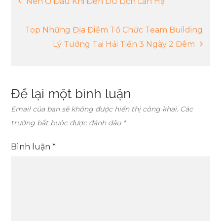
Nên Ở Đâu Khi Đến Du Lịch Lan Hạ
hướng
Top Những Địa Điểm Tổ Chức Team Building
Lý Tưởng Tại Hải Tiến 3 Ngày 2 Đêm
bài
viết
Để lại một bình luận
Email của bạn sẽ không được hiển thị công khai.
Các
trường bắt buộc được đánh dấu
*
Bình luận
*