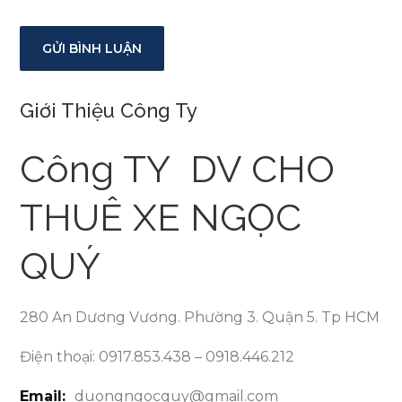
Giới Thiệu Công Ty
Công TY DV CHO
THUÊ XE NGỌC
QUÝ
280 An Dương Vương. Phường 3. Quận 5. Tp HCM
Điện thoại: 0917.853.438 – 0918.446.212
Email:
duongngocquy@gmail.com