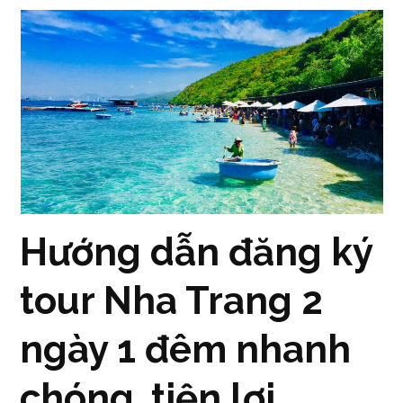
Hướng dẫn đăng ký
tour Nha Trang 2
ngày 1 đêm nhanh
chóng, tiện lợi