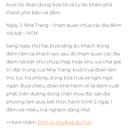
buổi tối, đoàn dùng bữa tối và tự do khám phá
thành phố biển về đêm.
Ngày 2: Nha Trang – tham quan chùa các địa điểm
nổi bật – HCM
Sang ngày thứ hai, buổi sáng du khách dùng
điểm tâm tại khách sạn, sau đó tham quan các địa
điểm nổi bật như chùa, tháp hoặc khu vui chơi giải
trí đặc trưng của Nha Trang; buổi trưa đoàn làm
thủ tục trả phòng, dùng bữa trưa và nghỉ ngơi
ngắn. Buổi chiều, đoàn khởi hành về lại điểm xuất
phát, trên đường dừng chân mua đặc sản địa
phương làm quà, kết thúc hành trình 2 ngày 1
đêm với nhiều trải nghiệm đáng nhớ.
>>Xem thêm:
Dịch vụ thuê xe du lịch