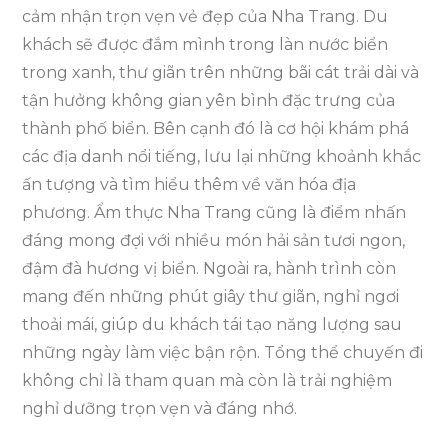
cảm nhận trọn vẹn vẻ đẹp của Nha Trang. Du
khách sẽ được đắm mình trong làn nước biển
trong xanh, thư giãn trên những bãi cát trải dài và
tận hưởng không gian yên bình đặc trưng của
thành phố biển. Bên cạnh đó là cơ hội khám phá
các địa danh nổi tiếng, lưu lại những khoảnh khắc
ấn tượng và tìm hiểu thêm về văn hóa địa
phương. Ẩm thực Nha Trang cũng là điểm nhấn
đáng mong đợi với nhiều món hải sản tươi ngon,
đậm đà hương vị biển. Ngoài ra, hành trình còn
mang đến những phút giây thư giãn, nghỉ ngơi
thoải mái, giúp du khách tái tạo năng lượng sau
những ngày làm việc bận rộn. Tổng thể chuyến đi
không chỉ là tham quan mà còn là trải nghiệm
nghỉ dưỡng trọn vẹn và đáng nhớ.