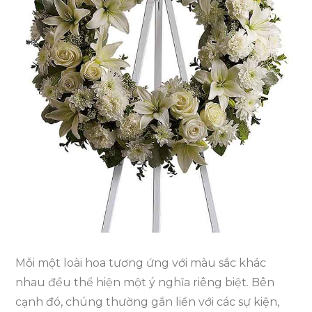
tang
lễ
theo
màu
sắc
Mỗi một loài hoa tương ứng với màu sắc khác
nhau đều thể hiện một ý nghĩa riêng biệt. Bên
cạnh đó, chúng thường gắn liền với các sự kiện,