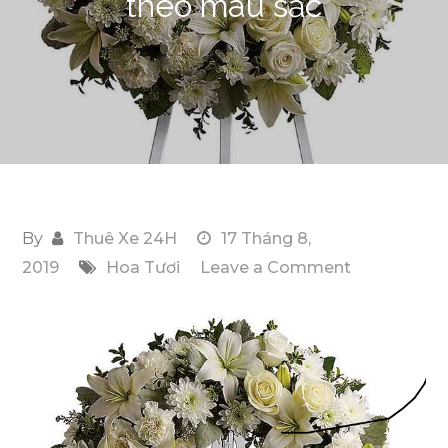
theo màu sắc
By
Thuê Xe 24H
17 Tháng 8,
on
2019
Hoa Tươi
Leave a Comment
Ý
nghĩa
của
những
vòng
hoa