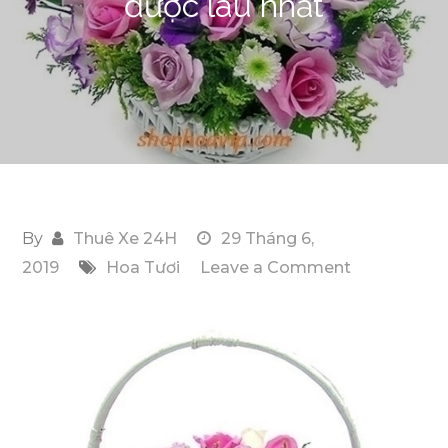
được lâu nhất
By
Thuê Xe 24H
29 Tháng 6,
on
2019
Hoa Tươi
Leave a Comment
Chia
sẻ
bí
kíp
bảo
quản