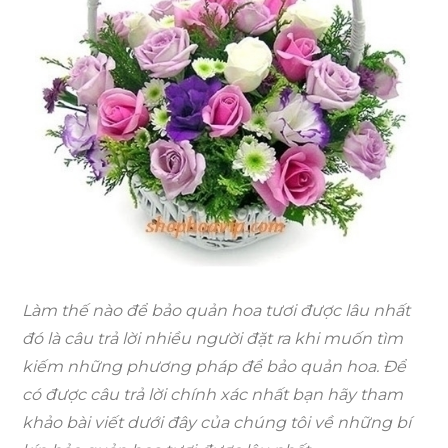
hoa
tươi
được
lâu
nhất
Làm thế nào để bảo quản
hoa tươi
được lâu nhất
đó là câu trả lời nhiều người đặt ra khi muốn tìm
kiếm những phương pháp để bảo quản hoa. Để
có được câu trả lời chính xác nhất bạn hãy tham
khảo bài viết dưới đây của chúng tôi về những bí